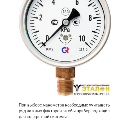
щей
Уров
важн
усло
опре
устр
При выборе манометра необходимо учитывать
стат
ряд важных факторов, чтобы прибор подходил
подх
для конкретной системы.
разл