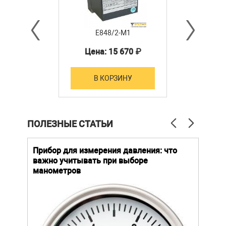
Е848/2-М1
Цена: 15 670 ₽
В КОРЗИНУ
ПОЛЕЗНЫЕ СТАТЬИ
й
Прибор для измерения давления: что
Как
важно учитывать при выборе
выб
манометров
вла
ают
ание.
ов