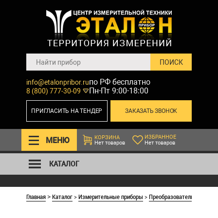
по РФ бесплатно
info@etalonpribor.ru
Пн-Пт 9:00-18:00
8 (800) 777-30-09
ПРИГЛАСИТЬ НА ТЕНДЕР
ЗАКАЗАТЬ ЗВОНОК
ИЗБРАННОЕ
КОРЗИНА
МЕНЮ
Нет товаров
Нет товаров
КАТАЛОГ
Главная
Каталог
>
Измерительные приборы
>
Преобразователи измерит
>