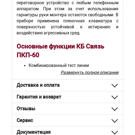
переговорное устройство с любым телефонным
аппаратом. При этом за счет использования
гарнитуры руки монтера остаются свободными. В
приборе применена пленочная клавиатура с
поверхностью устойчивой к истиранию и
воздействию агрессивных сред.
Основные функции КБ Связь
ПКП-60
Комбинированный тест линии
Развернуть полное описание
Измерение постоянного (до 400 В) и
переменного (до 300 В) напряжений на
Доставка и оплата
проводах "а" и "б"
Измерение сопротивления изоляции между
Гарантия и возврат
проводом "а" и землей, проводом "б" и землей
и между проводами "а" и "б" до 1000 МОм
Отзывы
Измерение емкости между проводом "а" и
Сервис
землей, проводом "б" и землей и между
проводами "а" и "б" до 10 мкФ
Документация