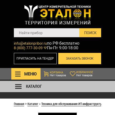
по РФ бесплатно
info@etalonpribor.ru
Пн-Пт 9:00-18:00
8 (800) 777-30-09
ПРИГЛАСИТЬ НА ТЕНДЕР
ЗАКАЗАТЬ ЗВОНОК
ИЗБРАННОЕ
КОРЗИНА
МЕНЮ
Нет товаров
Нет товаров
КАТАЛОГ
Главная
Каталог
>
Техника для обслуживания ИТ-инфраструктуры
>
Приб
>