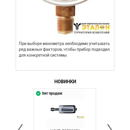
Уров
важн
усло
опре
устр
При выборе манометра необходимо учитывать
стат
ряд важных факторов, чтобы прибор подходил
подх
для конкретной системы.
разл
НОВИНКИ
Хит продаж