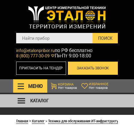
по РФ бесплатно
info@etalonpribor.ru
Пн-Пт 9:00-18:00
8 (800) 777-30-09
ПРИГЛАСИТЬ НА ТЕНДЕР
ЗАКАЗАТЬ ЗВОНОК
ИЗБРАННОЕ
КОРЗИНА
МЕНЮ
Нет товаров
Нет товаров
КАТАЛОГ
Главная
Каталог
>
Техника для обслуживания ИТ-инфраструктуры
>
Приб
>