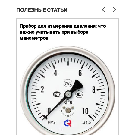
ПОЛЕЗНЫЕ СТАТЬИ
й
Прибор для измерения давления: что
Как
важно учитывать при выборе
выб
манометров
вла
ают
ание.
ов
щей