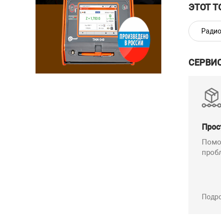
ЭТОТ Т
Радио
СЕРВИ
Прос
Помо
проб
Подр