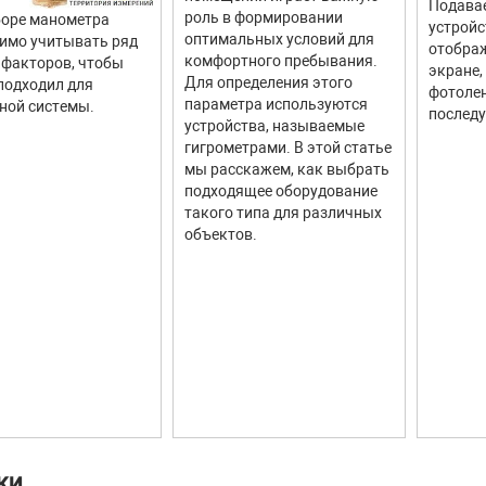
Подава
роль в формировании
оре манометра
устройс
оптимальных условий для
имо учитывать ряд
отображ
комфортного пребывания.
факторов, чтобы
экране,
Для определения этого
подходил для
фотолен
параметра используются
ной системы.
последу
устройства, называемые
гигрометрами. В этой статье
мы расскажем, как выбрать
подходящее оборудование
такого типа для различных
объектов.
КИ