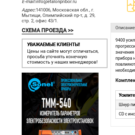
E-mail:
info@etalonpribor.ru
Адрес:
141006, Московская обл., г.
Мытищи, Олимпийский пр-т, д. 29,
стр. 2, офис 43/1.
Описание
СХЕМА ПРОЕЗДА >>
9400 уси
УВАЖАЕМЫЕ КЛИЕНТЫ!
прогресси
Цены на сайте могут отличаться,
значения 
просьба уточнять конечную
прибора 
стоимость у наших менеджеров!
повлияют 
необходи
Комплек
Усилите
Шнур п
CD с ин