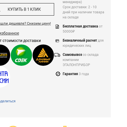
менеджера)
Срок доставки: 2 - 10
КУПИТЬ В 1 КЛИК
дней при наличии товара
на складе
ашли дешевле?
Снизим цену!
Бесплатная доставка
от
50000₽
избранное
т стоимости доставки
Безналичный расчет
для
юридических лиц
Самовывоз
со склада
компании
ЭТАЛОНПРИБОР
Гарантия
3 года
делиться