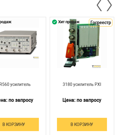
продаж
Хит продаж
Хит 
Госреестр
R560 усилитель
3180 усилитель PXI
на: по запросу
Цена: по запросу
Ц
В КОРЗИНУ
В КОРЗИНУ