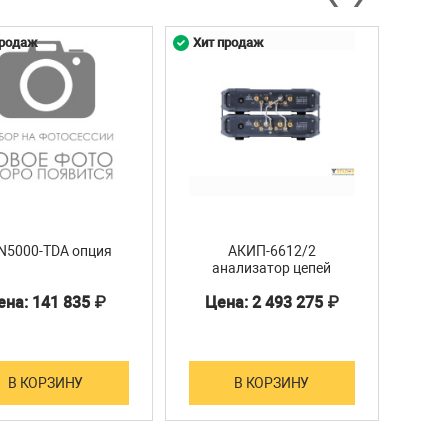
продаж
Хит продаж
Хит 
N5000-TDA опция
АКИП-6612/2
анализатор цепей
изм
векторный
ена: 141 835 ₽
Цена: 2 493 275 ₽
Це
В КОРЗИНУ
В КОРЗИНУ