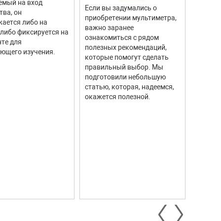
емый на вход
отличи
Если вы задумались о
тва, он
моделе
приобретении мультиметра,
ается либо на
тахоме
важно заранее
 либо фиксируется на
высоку
ознакомиться с рядом
те для
измере
полезных рекомендаций,
ющего изучения.
исполь
которые помогут сделать
соврем
правильный выбор. Мы
информ
подготовили небольшую
Они ши
статью, которая, надеемся,
самых р
окажется полезной.
автомо
промыш
научны
контро
систем.