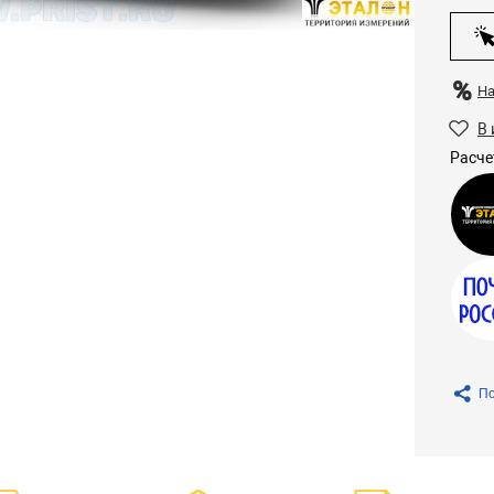
Н
В 
Расче
По