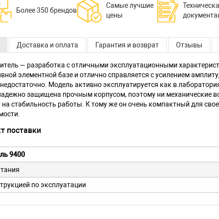
Самые лучшие
Техническ
Более 350 брендов
цены
документа
Доставка и оплата
Гарантия и возврат
Отзывы
литель — разработка с отличными эксплуатационными характерис
вной элементной базе и отлично справляется с усилением амплиту
недостаточно. Модель активно эксплуатируется как в лабораториях
надежно защищена прочным корпусом, поэтому ни механические во
на стабильность работы. К тому же он очень компактный для свое
мости.
т поставки
ль 9400
итания
струкцией по эксплуатации