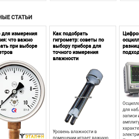
НЫЕ СТАТЬИ
 для измерения
Как подобрать
Цифро
ия: что важно
гигрометр: советы по
осцилл
ать при выборе
выбору прибора для
разниц
етров
точного измерения
подхо
влажности
Осцилло
для наб
записи 
амплит
характ
Уровень влажности в
электри
помещении играет важную