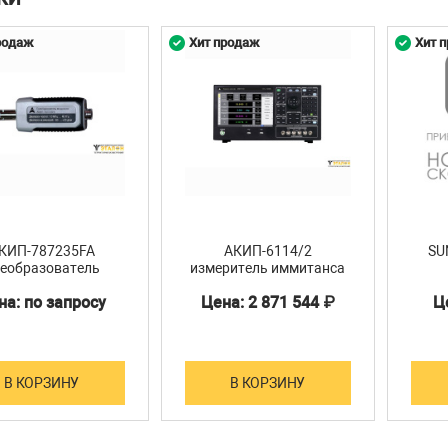
родаж
Хит продаж
Хит 
КИП-787235FA
АКИП-6114/2
SU
еобразователь
измеритель иммитанса
мощности
на: по запросу
Цена: 2 871 544 ₽
Ц
В КОРЗИНУ
В КОРЗИНУ