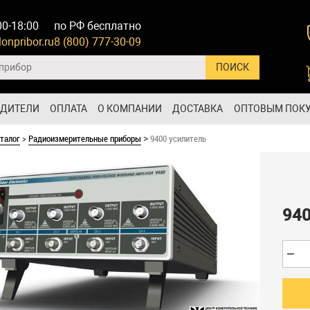
00-18:00
по РФ бесплатно
onpribor.ru
8 (800) 777-30-09
ОДИТЕЛИ
ОПЛАТА
О КОМПАНИИ
ДОСТАВКА
ОПТОВЫМ ПОК
талог
>
Радиоизмерительные приборы
9400 усилитель
>
940