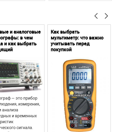
вые и аналоговые
Как выбрать
Цифро
ографы: в чем
мультиметр: что важно
Преим
а и как выбрать
учитывать перед
особе
дящий
покупкой
граф — это прибор
Цифров
людения, измерения,
прибор
и анализа
для из
удных и временных
вращен
еристик
объекто
ческого сигнала.
двигате