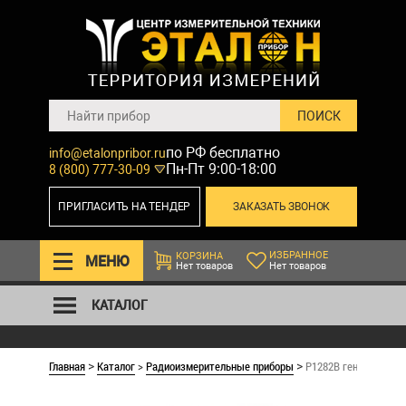
по РФ бесплатно
info@etalonpribor.ru
Пн-Пт 9:00-18:00
8 (800) 777-30-09
ПРИГЛАСИТЬ НА ТЕНДЕР
ЗАКАЗАТЬ ЗВОНОК
ИЗБРАННОЕ
КОРЗИНА
МЕНЮ
Нет товаров
Нет товаров
КАТАЛОГ
Главная
Каталог
>
Радиоизмерительные приборы
P1282B генератор си
>
>