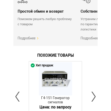
Простой обмен и возврат
Собственный се
Поможем решить любую проблему
Устраним любую н
с товаром
по гарантии. Срок у
логистики
Подробнее
Подробнее
ПОХОЖИЕ ТОВАРЫ
Хит продаж
Г4-151 Генератор
сигналов
высокочастотный
Цена: по запросу