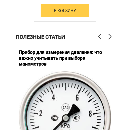
В КОРЗИНУ
ПОЛЕЗНЫЕ СТАТЬИ
й
Прибор для измерения давления: что
Как
важно учитывать при выборе
выб
манометров
вла
ают
ание.
ов
щей