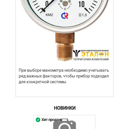
Уров
важн
усло
опре
устр
При выборе манометра необходимо учитывать
стат
ряд важных факторов, чтобы прибор подходил
подх
для конкретной системы.
разл
НОВИНКИ
Хит продаж