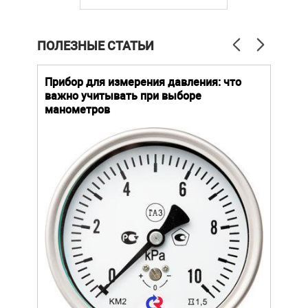
ПОЛЕЗНЫЕ СТАТЬИ
й
Прибор для измерения давления: что
Как
важно учитывать при выборе
выб
манометров
вла
ают
ание.
ов
щей