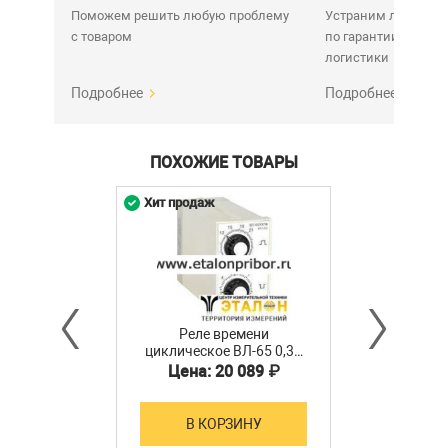
Поможем решить любую проблему
Устраним любую н
с товаром
по гарантии. Срок у
логистики
Подробнее
Подробнее
ПОХОЖИЕ ТОВАРЫ
Хит продаж
Реле времени
циклическое ВЛ-65 0,3…
3мин 0,3…3мин
Цена: 20 089 ₽
110/220В, ток контактов
исполнительного реле
4А, 1з+1р, УХЛ4
В КОРЗИНУ