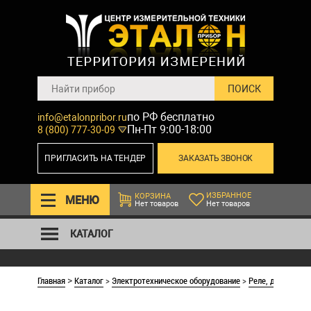
по РФ бесплатно
info@etalonpribor.ru
Пн-Пт 9:00-18:00
8 (800) 777-30-09
ПРИГЛАСИТЬ НА ТЕНДЕР
ЗАКАЗАТЬ ЗВОНОК
ИЗБРАННОЕ
КОРЗИНА
МЕНЮ
Нет товаров
Нет товаров
КАТАЛОГ
Главная
Каталог
>
Электротехническое оборудование
>
Реле, датчики и
>