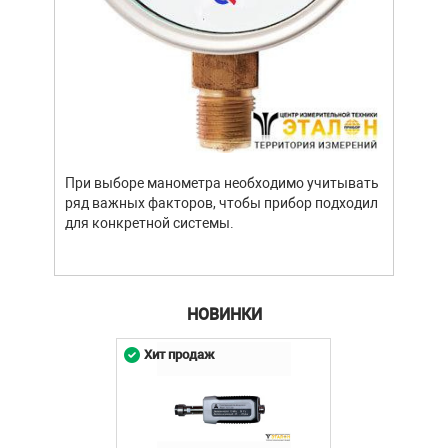
Уров
важн
усло
опре
устр
При выборе манометра необходимо учитывать
стат
ряд важных факторов, чтобы прибор подходил
подх
для конкретной системы.
разл
НОВИНКИ
Хит продаж