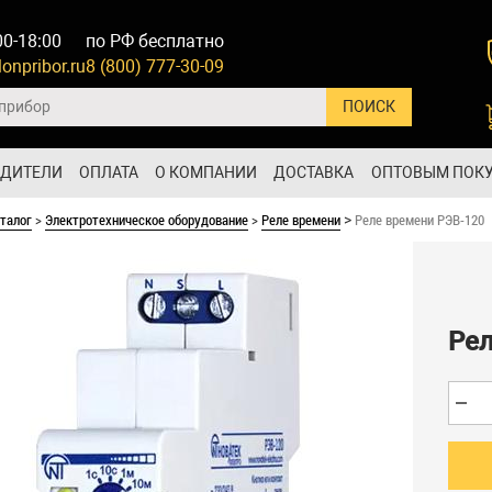
00-18:00
по РФ бесплатно
onpribor.ru
8 (800) 777-30-09
ОДИТЕЛИ
ОПЛАТА
О КОМПАНИИ
ДОСТАВКА
ОПТОВЫМ ПОК
талог
>
Электротехническое оборудование
>
Реле времени
Реле времени РЭВ-120
>
Рел