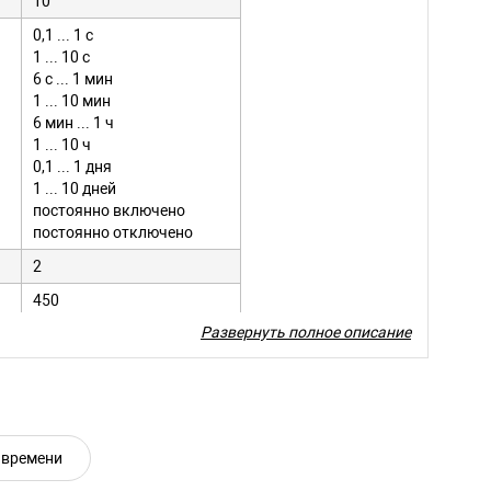
10
0,1 ... 1 с
1 ... 10 с
6 с ... 1 мин
1 ... 10 мин
6 мин ... 1 ч
1 ... 10 ч
0,1 ... 1 дня
1 ... 10 дней
постоянно включено
постоянно отключено
2
450
Развернуть полное описание
2,5
0,5- 2
0,4
90х65х18
 времени
0,150