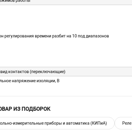
режимов работы
н регулирования времени разбит на 10 под диапазонов
 вид контактов (переключающие)
ьное напряжение изоляции, В
ьное импульсное выдерживаемое напряжение, кВ
 проводов для подключения к клемма м, мм
ОВАР ИЗ ПОДБОРОК
затяжки винтов клемм, Н*м
тные размеры
ольно-измерительные приборы и автоматика (КИПиА)
Реле
кг