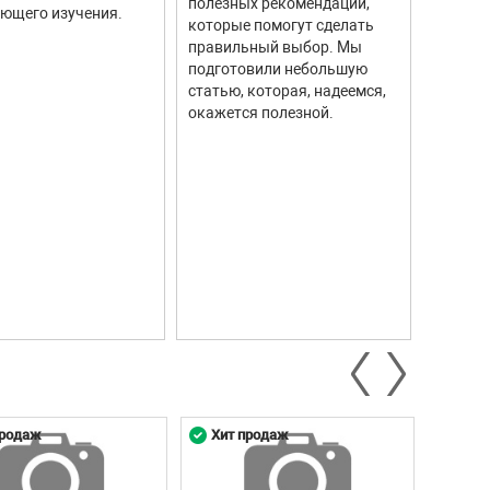
полезных рекомендаций,
ющего изучения.
исполь
которые помогут сделать
соврем
правильный выбор. Мы
информ
подготовили небольшую
Они ши
статью, которая, надеемся,
самых р
окажется полезной.
автомо
промыш
научны
контро
систем.
продаж
Хит продаж
Хит 