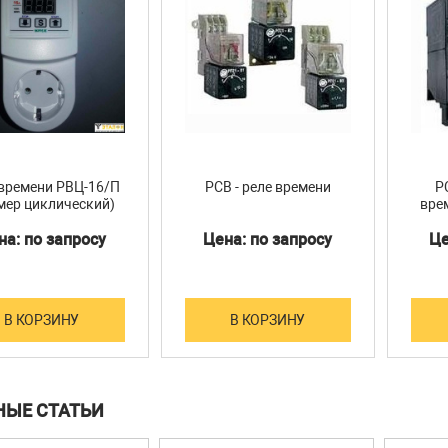
ючения изделия его необходимо настроить.Настройка изделия в
ь режим работы (следует перевести регулятор установки режима в
и стоит регулятор, после чего по часовой стрелке установит
 интервал регулятором « T», далее необходимо регулятором «Т» у
уатация
ными условиями для использования реле РЭВ-120 являются:
пература окружающей среды от -30 до +55 С,
 времени РВЦ-16/П
РСВ - реле времени
Р
осферное давление от 84 до 106,7 кПа,
мер циклический)
вре
осительная влажность воздуха 30 ... 80% при температуре +25 С.
на: по запросу
Цена: по запросу
Це
В КОРЗИНУ
В КОРЗИНУ
НЫЕ СТАТЬИ