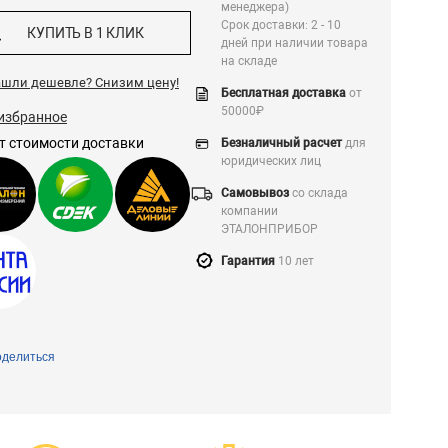
менеджера)
Срок доставки: 2 - 10
КУПИТЬ В 1 КЛИК
дней при наличии товара
на складе
ашли дешевле?
Снизим цену!
Бесплатная доставка
от
50000₽
избранное
т стоимости доставки
Безналичный расчет
для
юридических лиц
Самовывоз
со склада
компании
ЭТАЛОНПРИБОР
Гарантия
10 лет
делиться