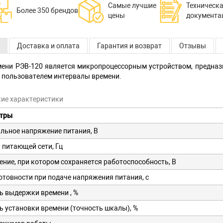
Самые лучшие
Техническ
Более 350 брендов
цены
документа
Доставка и оплата
Гарантия и возврат
Отзывы
мени РЭВ-120 является микропроцессорным устройством, предназ
 пользователем интервалы времени.
кие характеристики
тры
льное напряжение питания, В
 питающей сети, Гц
ние, при котором сохраняется работоспособность, В
отовности при подаче напряжения питания, с
ь выдержки времени , %
ь установки времени (точность шкалы), %