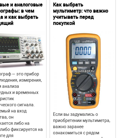
вые и аналоговые
Как выбрать
Цифро
ографы: в чем
мультиметр: что важно
Преим
а и как выбрать
учитывать перед
особе
дящий
покупкой
граф — это прибор
Цифров
людения, измерения,
прибор
и анализа
для из
удных и временных
вращен
еристик
объекто
ческого сигнала.
двигате
емый на вход
отличи
Если вы задумались о
тва, он
моделе
приобретении мультиметра,
ается либо на
тахоме
важно заранее
 либо фиксируется на
высоку
ознакомиться с рядом
те для
измере