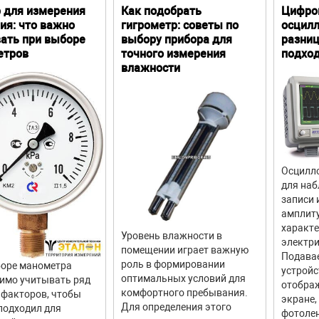
 для измерения
Как подобрать
Цифро
ия: что важно
гигрометр: советы по
осцилл
ать при выборе
выбору прибора для
разниц
етров
точного измерения
подхо
влажности
Осцилло
для наб
записи 
амплит
характ
Уровень влажности в
электри
помещении играет важную
Подава
роль в формировании
оре манометра
устройс
оптимальных условий для
имо учитывать ряд
отображ
комфортного пребывания.
факторов, чтобы
экране,
Для определения этого
подходил для
фотолен