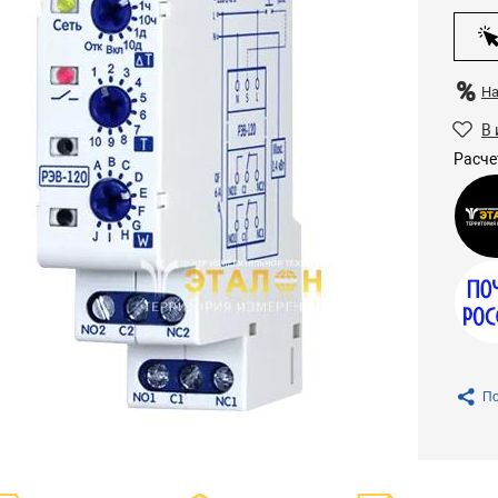
Н
В 
Расче
По