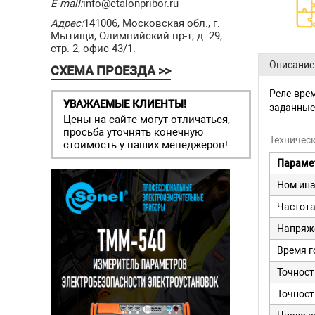
E-mail:
info@etalonpribor.ru
Адрес:
141006, Московская обл., г.
Мытищи, Олимпийский пр-т, д. 29,
стр. 2, офис 43/1.
Описание
СХЕМА ПРОЕЗДА >>
Реле вре
УВАЖАЕМЫЕ КЛИЕНТЫ!
заданные
Цены на сайте могут отличаться,
просьба уточнять конечную
Техничес
стоимость у наших менеджеров!
Параме
Ном ина
Частота
Напряже
Время г
Точност
Точност