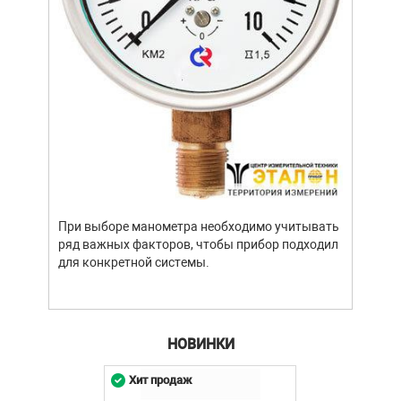
Уров
важн
усло
опре
устр
При выборе манометра необходимо учитывать
стат
ряд важных факторов, чтобы прибор подходил
подх
для конкретной системы.
разл
НОВИНКИ
Хит продаж