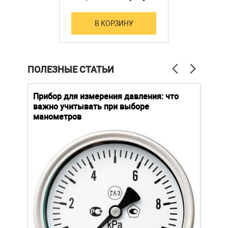
В КОРЗИНУ
ПОЛЕЗНЫЕ СТАТЬИ
й
Прибор для измерения давления: что
Как
важно учитывать при выборе
выб
манометров
вла
ают
ание.
ов
щей