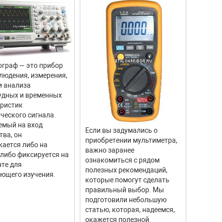
граф — это прибор
Цифров
людения, измерения,
прибор
и анализа
для из
удных и временных
вращен
еристик
объекто
ческого сигнала.
двигате
емый на вход
отличи
Если вы задумались о
тва, он
моделе
приобретении мультиметра,
ается либо на
тахоме
важно заранее
 либо фиксируется на
высоку
ознакомиться с рядом
те для
измере
полезных рекомендаций,
ющего изучения.
исполь
которые помогут сделать
соврем
правильный выбор. Мы
информ
подготовили небольшую
Они ши
статью, которая, надеемся,
самых р
окажется полезной.