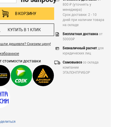
800 ₽ (уточнять у
менеджера)
В КОРЗИНУ
Срок доставки: 2 - 10
дней при наличии товара
на складе
КУПИТЬ В 1 КЛИК
Бесплатная доставка
от
50000₽
ашли дешевле?
Снизим цену!
Безналичный расчет
для
избранное
юридических лиц
т стоимости доставки
Самовывоз
со склада
компании
ЭТАЛОНПРИБОР
делиться