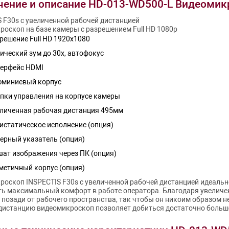
чение и описание HD-013-WD500-L Видеомик
 F30s с увеличенной рабочей дистанцией
роскоп на базе камеры с разрешением Full HD 1080p
решение Full HD 1920х1080
ический зум до 30х, автофокус
ерфейс HDMI
миниевый корпус
пки управления на корпусе камеры
личенная рабочая дистанция 495мм
истатическое исполнение (опция)
ерный указатель (опция)
ват изображения через ПК (опция)
метичный корпус (опция)
оскоп INSPECTIS F30s с увеличенной рабочей дистанцией идеально
ть максимальный комфорт в работе оператора. Благодаря увеличе
 позади от рабочего пространства, так чтобы он никоим образом 
дистанцию видеомикроскоп позволяет добиться достаточно большо