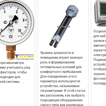
Осцилло
для наб
записи 
амплит
характ
Уровень влажности в
электри
помещении играет важную
Подава
роль в формировании
оре манометра
устройс
оптимальных условий для
имо учитывать ряд
отображ
комфортного пребывания.
факторов, чтобы
экране,
Для определения этого
подходил для
фотолен
параметра используются
ной системы.
последу
устройства, называемые
гигрометрами. В этой статье
мы расскажем, как выбрать
подходящее оборудование
такого типа для различных