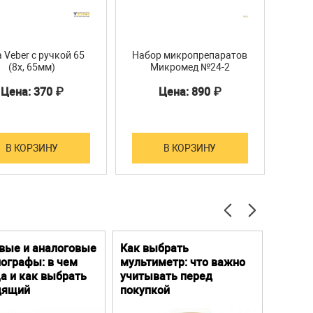
 Veber с ручкой 65
Набор микропрепаратов
Све
(8х, 65мм)
Микромед №24-2
3
Цена: 370 ₽
Цена: 890 ₽
В КОРЗИНУ
В КОРЗИНУ
вые и аналоговые
Как выбрать
Цифро
ографы: в чем
мультиметр: что важно
Преим
а и как выбрать
учитывать перед
особе
дящий
покупкой