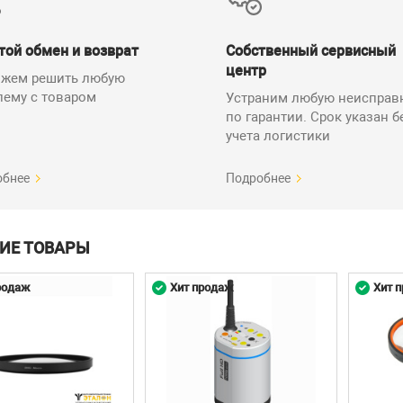
авление: Кнопки на корпусе
метр передней линзы: Ø 67мм
той обмен и возврат
Собственный сервисный
истатическое исполнение ESD: нет
центр
жем решить любую
ерный указатель: да
лему с товаром
Устраним любую неисправ
т поставки
по гарантии. Срок указан б
учета логистики
500-L Видеомикроскоп F30s-500-L INSPECTIS - 1 шт.
обнее
Подробнее
ИЕ ТОВАРЫ
родаж
Хит продаж
Хит 