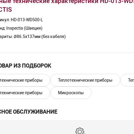
ные технические характеристики HD-013-WD
CTIS
икул: HD-013-WD500-L
нд: Inspectis (Швеция)
ариты: Ø86.5х137мм (без кабеля)
: 1.1кг
плектация: Только камера
решение: 1920х1080 (2 Мп)
ОВАР ИЗ ПОДБОРОК
ерфейс: HDMI
ический зум: от 1х до 30х
технические приборы
Теплотехнические приборы
Те
офокус: да
технические приборы
Микроскопы
симальная рабочая дистанция: 495мм
личение*: от 0.9x до 26x
СНОЕ ОБСЛУЖИВАНИЕ
личение*, при макс. зуме (с линзой): 84x (+5дптр)
е зрения (по горизонтали): от 603мм до 20.1мм
е зрения, при макс. зуме (по горизонтали) (с линзой): 6.2мм (+5дптр