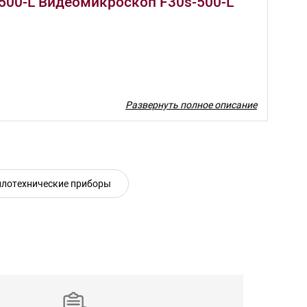
500-L Видеомикроскоп F30s-500-L
Развернуть полное описание
плотехнические приборы
)