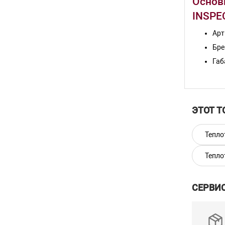
Основ
INSPE
Арт
Бре
Габ
Вес
Ком
Раз
ЭТОТ Т
Инт
Опт
Тепло
Авт
Тепло
Мак
Уве
СЕРВИ
Уве
Пол
Пол