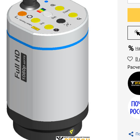
Н
В 
Расче
По