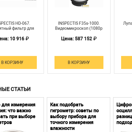
SPECTIS HD-067.
INSPECTIS F35s-1000.
Лупа
тный фильтр для
Видеомикроскоп (1080p
деомикроскопов
FHD, зум 35x, РД 540-
ена: 10 916 ₽
Цена: 587 152 ₽
985мм, HDMI)
В КОРЗИНУ
В КОРЗИНУ
НЫЕ СТАТЬИ
 для измерения
Как подобрать
Цифро
ия: что важно
гигрометр: советы по
осцилл
ать при выборе
выбору прибора для
разниц
етров
точного измерения
подхо
влажности