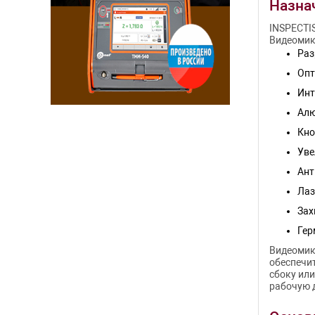
Назна
INSPECTIS
Видеомик
Раз
Опт
Инт
Алю
Кно
Уве
Ант
Лаз
Зах
Гер
Видеомикр
обеспечи
сбоку или
рабочую 