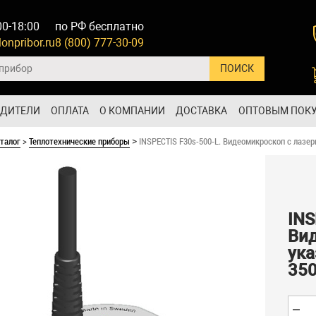
00-18:00
по РФ бесплатно
onpribor.ru
8 (800) 777-30-09
ОДИТЕЛИ
ОПЛАТА
О КОМПАНИИ
ДОСТАВКА
ОПТОВЫМ ПОК
талог
>
Теплотехнические приборы
INSPECTIS F30s-500-L. Видеомикроскоп с лазер
>
INS
Ви
ука
350