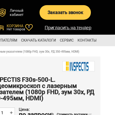
Личный
Заказать звонок
кабинет
КОРЗИНА
Пригласить на тендер
0
Нет товаров
УПАТЕЛЯМ
СКАЧАТЬ КАТАЛОГИ
СЕРВИС
КОНТАКТЫ
ным указателем (1080p FHD, зум 30x, РД 350-495мм, HDMI)
PECTIS F30s-500-L.
деомикроскоп с лазерным
зателем (1080p FHD, зум 30x, РД
-495мм, HDMI)
Цена:
по запросу
Стоимость доставки
от