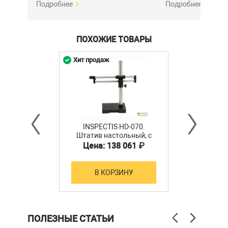
Подробнее
Подробнее
Лазерный указатель: да
Комплект поставки
ПОХОЖИЕ ТОВАРЫ
HD-015-L Видеомикроскоп U30-L INSPECTIS - 1 шт.
Хит продаж
INSPECTIS HD-070.
Штатив настольный, с
двумя штангами
Цена: 138 061 ₽
В КОРЗИНУ
ПОЛЕЗНЫЕ СТАТЬИ