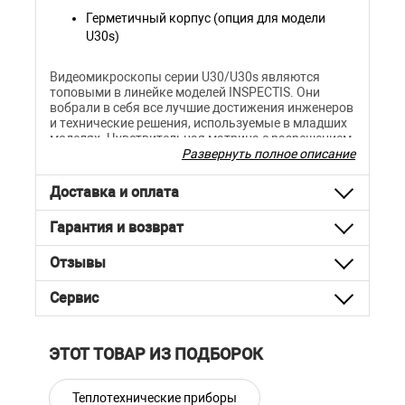
Герметичный корпус (опция для модели
U30s)
Видеомикроскопы серии U30/U30s являются
топовыми в линейке моделей INSPECTIS. Они
вобрали в себя все лучшие достижения инженеров
и технические решения, используемые в младших
моделях. Чувствительная матрица с разрешением
4K Ultra HD и великолепная оптика с зумом до 30х
Развернуть полное описание
позволяют получить невероятно четкое и
детальное изображение исследуемого объекта с
Доставка и оплата
большим увеличением.
Гарантия и возврат
Основные технические
характеристики HD-015-L
Отзывы
Видеомикроскоп U30-L
Сервис
INSPECTIS
Артикул: HD-015-L
ЭТОТ ТОВАР ИЗ ПОДБОРОК
Бренд: Inspectis (Швеция)
Теплотехнические приборы
Габариты: 395х240х360мм (со штативом)