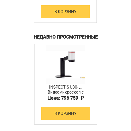
В КОРЗИНУ
НЕДАВНО ПРОСМОТРЕННЫЕ
INSPECTIS U30-L.
Видеомикроскоп с
лазерным указателем
Цена: 796 759 ₽
(2160p 4K UHD, зум 30x,
РД 228мм, HDMI, штатив
с подсветкой)
В КОРЗИНУ