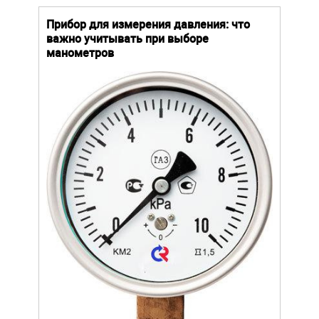
й
Прибор для измерения давления: что
Как
важно учитывать при выборе
выб
манометров
вла
ают
ание.
Уров
ов
важн
усло
щей
опре
устр
стат
подх
разл