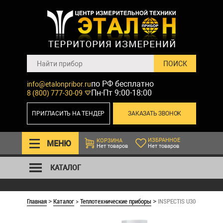
по РФ бесплатно
info@etalonpribor.ru
Пн-Пт 9:00-18:00
8 (800) 777-30-09
ПРИГЛАСИТЬ НА ТЕНДЕР
ЗАКАЗАТЬ ЗВОНОК
ИЗБРАННОЕ
КОРЗИНА
МЕНЮ
Нет товаров
Нет товаров
КАТАЛОГ
Главная
Каталог
>
Теплотехнические приборы
INSPECTIS U30-L. Видеом
>
>