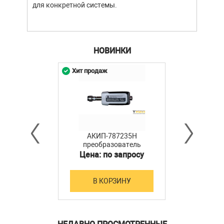
для конкретной системы.
разл
НОВИНКИ
Хит продаж
АКИП-787235H
преобразователь
мощности
Цена: по запросу
В КОРЗИНУ