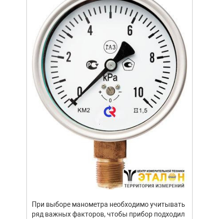
ание.
ов
щей
Уров
важн
усло
опре
устр
При выборе манометра необходимо учитывать
стат
ряд важных факторов, чтобы прибор подходил
подх