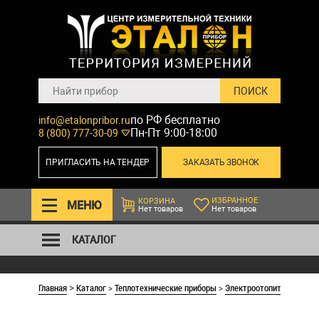
по РФ бесплатно
info@etalonpribor.ru
Пн-Пт 9:00-18:00
8 (800) 777-30-09
ПРИГЛАСИТЬ НА ТЕНДЕР
ЗАКАЗАТЬ ЗВОНОК
ИЗБРАННОЕ
КОРЗИНА
МЕНЮ
Нет товаров
Нет товаров
КАТАЛОГ
Главная
Каталог
>
Теплотехнические приборы
>
Электроотопительное об
>