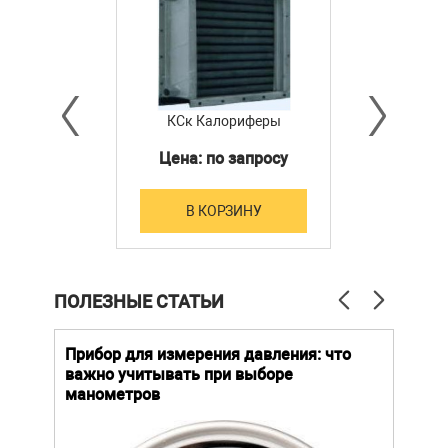
КСк Калориферы
Цена: по запросу
В КОРЗИНУ
ПОЛЕЗНЫЕ СТАТЬИ
й
Прибор для измерения давления: что
Как
важно учитывать при выборе
выб
манометров
вла
ают