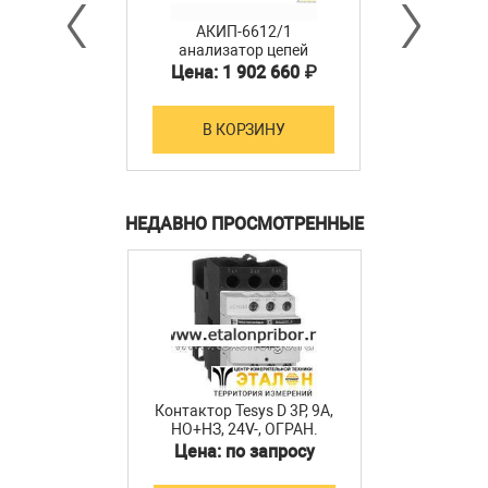
АКИП-6612/1
анализатор цепей
векторный
Цена: 1 902 660 ₽
В КОРЗИНУ
НЕДАВНО ПРОСМОТРЕННЫЕ
Контактор Tesys D 3Р, 9A,
НО+НЗ, 24V-, ОГРАН.
Schneider Electric
Цена: по запросу