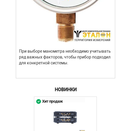
Уров
важн
усло
опре
устр
При выборе манометра необходимо учитывать
стат
ряд важных факторов, чтобы прибор подходил
подх
для конкретной системы.
разл
НОВИНКИ
Хит продаж