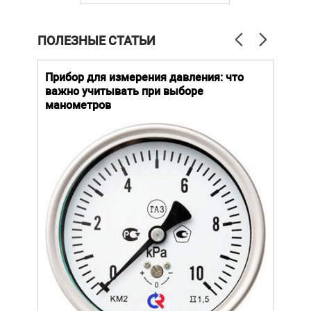
ПОЛЕЗНЫЕ СТАТЬИ
й
Прибор для измерения давления: что
Как
важно учитывать при выборе
выб
манометров
вла
ают
ание.
ов
щей