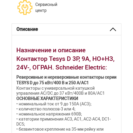
Сервисный
центр
Описание
Назначение и описание
Контактор Tesys D 3Р, 9A, НО+НЗ,
24V-, ОГРАН. Schneider Electric:
Реверсивные и нереверсивные контакторы серии
TESYS D до 75 кВт/400 В и 250 A/AC1
Контакторы с универсальной катушкой
управления AC/DC до 37 кВт/400В и 80А/AC1
ОСНОВНЫЕ ХАРАКТЕРИСТИКИ
• номинальный ток от 9 до 150А (АС3);
• количество полюсов-3 или 4;
• номинальное напряжения 690В;
• категории применения АС3, АС1, AC2-АС4, DC1-
DC5;
• безвинтовое крепление на 35-мм рейку или