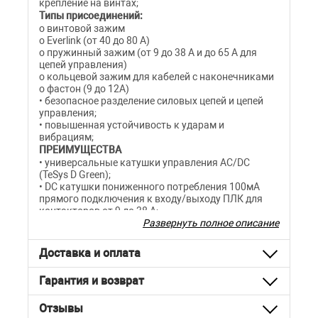
крепление на винтах;
Типы присоединений:
o винтовой зажим
o Everlink (от 40 до 80 A)
o пружинный зажим (от 9 до 38 A и до 65 A для
цепей управления)
o кольцевой зажим для кабелей с наконечниками
o фастон (9 до 12A)
• безопасное разделение силовых цепей и цепей
управления;
• повышенная устойчивость к ударам и
вибрациям;
ПРЕИМУЩЕСТВА
• универсальные катушки управления AC/DC
(TeSys D Green);
• DC катушки пониженного потребления 100мА
прямого подключения к входу/выходу ПЛК для
контакторов от 9 до 38 A;
• DC катушки пониженного потребления 500мА
Развернуть полное описание
прямого подключения к входу/выходу ПЛК для
контакторов от 40 до 80 A (TeSys D Green, катушки
Доставка и оплата
с индексом BBE);
• наличие катушек управления с широким
Гарантия и возврат
диапазоном напряжения цепи управления (от 0,7
до 1,25Uc);
• наличие встроенного диода Transil,
Отзывы