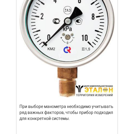
Уров
важн
усло
опре
устр
При выборе манометра необходимо учитывать
стат
ряд важных факторов, чтобы прибор подходил
подх
для конкретной системы.
разл