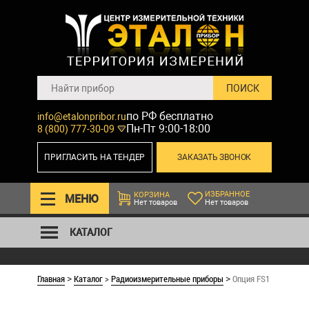
по РФ бесплатно
info@etalonpribor.ru
Пн-Пт 9:00-18:00
8 (800) 777-30-09
ПРИГЛАСИТЬ НА ТЕНДЕР
ЗАКАЗАТЬ ЗВОНОК
ИЗБРАННОЕ
КОРЗИНА
МЕНЮ
Нет товаров
Нет товаров
КАТАЛОГ
Главная
Каталог
>
Радиоизмерительные приборы
Опция FS1
>
>