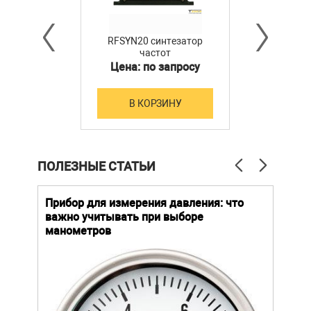
RFSYN20 синтезатор
частот
Цена: по запросу
В КОРЗИНУ
ПОЛЕЗНЫЕ СТАТЬИ
й
Прибор для измерения давления: что
Как
важно учитывать при выборе
выб
манометров
вла
ают
ание.
ов
щей