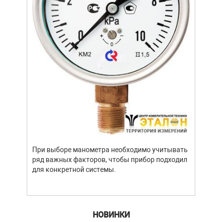
Уров
важн
усло
опре
устр
При выборе манометра необходимо учитывать
стат
ряд важных факторов, чтобы прибор подходил
подх
для конкретной системы.
разл
НОВИНКИ