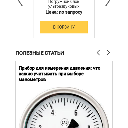
Погружной блок
ультразвуковых
излучателей УЗП-20
Цена: по запросу
В КОРЗИНУ
ПОЛЕЗНЫЕ СТАТЬИ
й
Прибор для измерения давления: что
Как
важно учитывать при выборе
выб
манометров
вла
ают
ание.
ов
щей