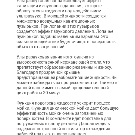
Ультразвуковая ванна использует эффект
кавитации и звукового давления, которые
образуются в жидкости под воздействием
ультразвука. В моющей жидкости создается
множество воздушных кавитационных
пузырьков. При лопании этих пузырьков
создается эффект звукового давления. Лопанье
пузырьков подобно маленьким взрывам. Это
сильное воздействие будет очищать поверхность
объекта от загрязнений.
Ультразвуковая ванна изготовлена из
высококачественной нержавеющей стали, что
препятствует образованию ржавчины и износу.
Благодаря прозрачной крышке,
предотвращающей разбрызгивание жидкости, Вы
можете наблюдать за процессом чистки. Таймер в
данной ванне имеет самый продолжительный
цикл работы 30 минут.
Функция подогрева жидкости ускорит процесс
мойки. Функция циклической мойки даст большую
эффективность мойки очень загрязненных
поверхностей. В комплекте идет подставка для
погружаемых в ванну деталей. Данная модель
содержит встроенный вентилятор охлаждения
рабочей платы это предотвращает