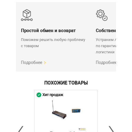
Мощность нагревателя: 80 Вт
Материал: нержавеющая сталь, пластик
Частота ультразвука: 35 кГц
Емкость: 2000 мл
Простой обмен и возврат
Собственный се
Размер устройства: 265 мм х 230 мм х 180
Поможем решить любую проблему
Устраним любую н
мм
с товаром
по гарантии. Срок у
Размер ванны: 183 мм х 153 мм х 77 мм
логистики
Вес 1.75 кг
Подробнее
Подробнее
Комплект поставки
Ванна - 1 шт.
ПОХОЖИЕ ТОВАРЫ
Инструкция на Русском языке - 1шт.
Хит продаж