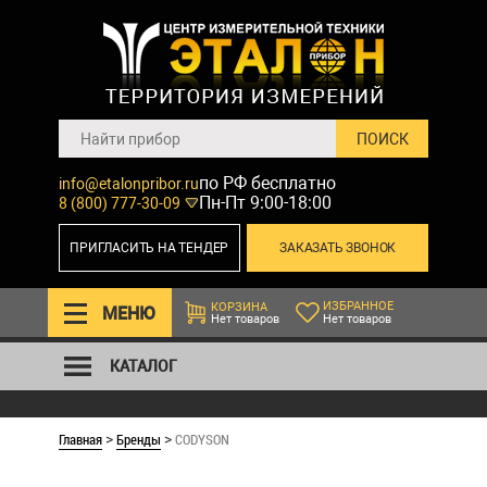
по РФ бесплатно
info@etalonpribor.ru
Пн-Пт 9:00-18:00
8 (800) 777-30-09
ПРИГЛАСИТЬ НА ТЕНДЕР
ЗАКАЗАТЬ ЗВОНОК
ИЗБРАННОЕ
КОРЗИНА
МЕНЮ
Нет товаров
Нет товаров
КАТАЛОГ
Главная
Бренды
CODYSON
>
>