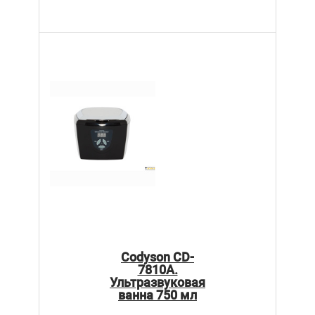
Codyson CD-
7810A.
Ультразвуковая
ванна 750 мл