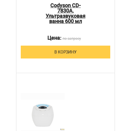
Codyson CD-
7830A.
Ультразвуковая
ванна 600 мл
Цена:
по запросу
В КОРЗИНУ