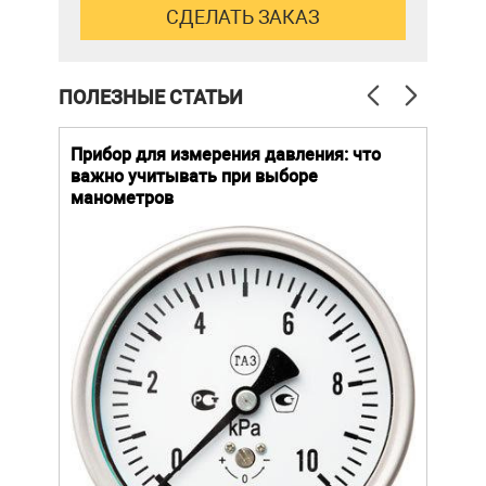
ПОЛЕЗНЫЕ СТАТЬИ
й
Прибор для измерения давления: что
Как
важно учитывать при выборе
выб
манометров
вла
ают
ание.
ов
щей