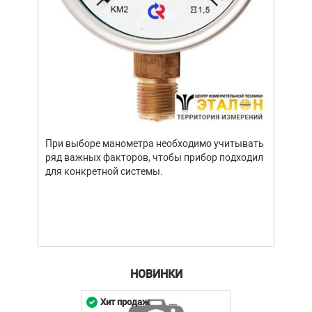
Уров
важн
усло
опре
устр
При выборе манометра необходимо учитывать
стат
ряд важных факторов, чтобы прибор подходил
подх
для конкретной системы.
разл
НОВИНКИ
Хит продаж