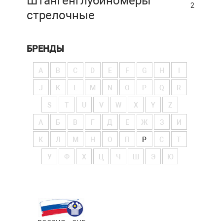
Штангенглубиномеры
2
стрелочные
БРЕНДЫ
A
B
C
D
E
F
G
H
I
J
K
L
M
N
O
P
Q
R
S
T
U
V
W
X
Y
Z
А
Б
В
Г
Д
Е
Ж
З
И
К
Л
М
Н
О
П
Р
С
Т
У
Ф
Х
Ц
Ч
Ш
Э
Ю