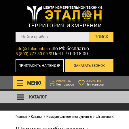
по РФ бесплатно
info@etalonpribor.ru
Пн-Пт 9:00-18:00
8 (800) 777-30-09
ПРИГЛАСИТЬ НА ТЕНДЕР
ЗАКАЗАТЬ ЗВОНОК
ИЗБРАННОЕ
КОРЗИНА
МЕНЮ
Нет товаров
Нет товаров
КАТАЛОГ
Главная
Каталог
>
Измерительные инструменты
>
Штангенинструмент
>