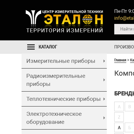
Пн-Пт 9:
info@etal
КАТАЛОГ
ПРОИЗВ
Главная
Ка
Измерительные приборы
>
Комп
Радиоизмерительные
приборы
БРЕНД
Теплотехнические приборы
A
B
Электротехническое
Z
оборудование
А
Б