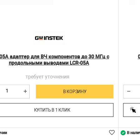
05A адаптер для ВЧ компонентов до 30 МГц с
продольными выводами LCR-05А
требует уточнения
В КОРЗИНУ
КУПИТЬ В 1 КЛИК
ичии
В нали