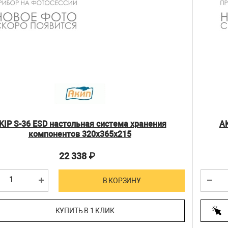
KIP S-36 ESD настольная система хранения
AK
компонентов 320х365х215
22 338
₽
В КОРЗИНУ
КУПИТЬ В 1 КЛИК