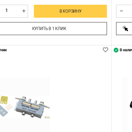
В КОРЗИНУ
КУПИТЬ В 1 КЛИК
ичии
В нали