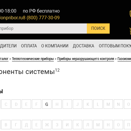
00-18:00
по РФ бесплатно
onpribor.ru
8 (800) 777-30-09
ОДИТЕЛИ
ОПЛАТА
О КОМПАНИИ
ДОСТАВКА
ОПТОВЫМ ПОК
талог
>
Теплотехнические приборы
>
Приборы неразрушающего контроля
>
Газоизм
оненты системы
12
Ы
C
D
E
F
G
H
I
J
K
L
M
N
O
В
Г
Д
Е
Ж
З
И
К
Л
М
Н
О
П