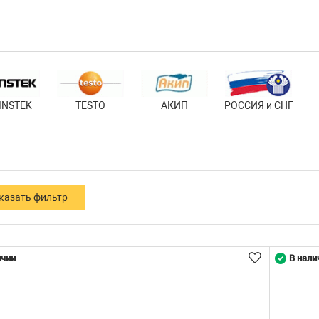
INSTEK
TESTO
АКИП
РОССИЯ и СНГ
ичии
В нали