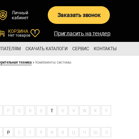
Личный
Заказать звонок
кабинет
КОРЗИНА
Пригласить на тендер
0
Нет товаров
УПАТЕЛЯМ
СКАЧАТЬ КАТАЛОГИ
СЕРВИС
КОНТАКТЫ
ерительная техника
>
Компоненты системы
P
Q
R
S
T
U
V
W
X
Y
Р
С
Т
У
Ф
Х
Ц
Ч
Ш
Э