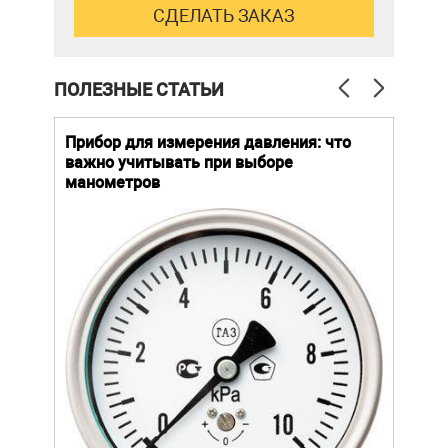
ПОЛЕЗНЫЕ СТАТЬИ
й
Прибор для измерения давления: что
Как
важно учитывать при выборе
выб
манометров
вла
ают
ание.
ов
щей