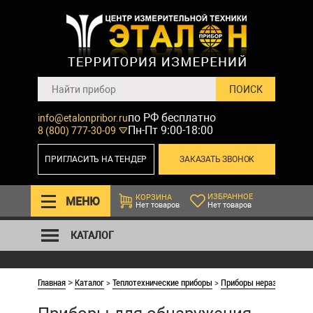
по РФ бесплатно
info@etalonpribor.ru
Пн-Пт 9:00-18:00
8 (800) 777-30-09
ПРИГЛАСИТЬ НА ТЕНДЕР
ЗАКАЗАТЬ ЗВОНОК
ИЗБРАННОЕ
КОРЗИНА
МЕНЮ
Нет товаров
Нет товаров
КАТАЛОГ
Главная
Каталог
>
Теплотехнические приборы
>
Приборы неразрушающег
>