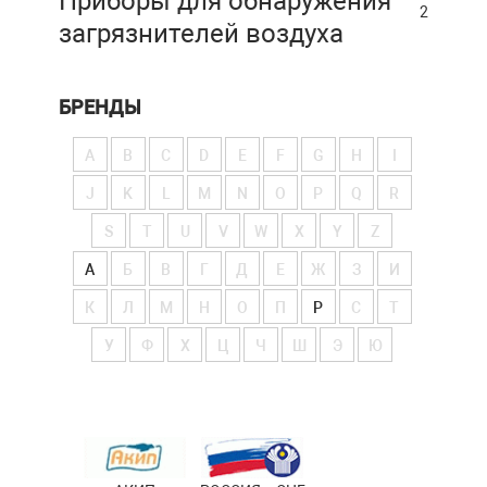
Приборы для обнаружения
2
загрязнителей воздуха
БРЕНДЫ
A
B
C
D
E
F
G
H
I
J
K
L
M
N
O
P
Q
R
S
T
U
V
W
X
Y
Z
А
Б
В
Г
Д
Е
Ж
З
И
К
Л
М
Н
О
П
Р
С
Т
У
Ф
Х
Ц
Ч
Ш
Э
Ю