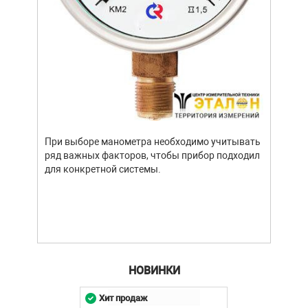
Уров
важн
усло
опре
устр
При выборе манометра необходимо учитывать
стат
ряд важных факторов, чтобы прибор подходил
подх
для конкретной системы.
разл
НОВИНКИ
Хит продаж