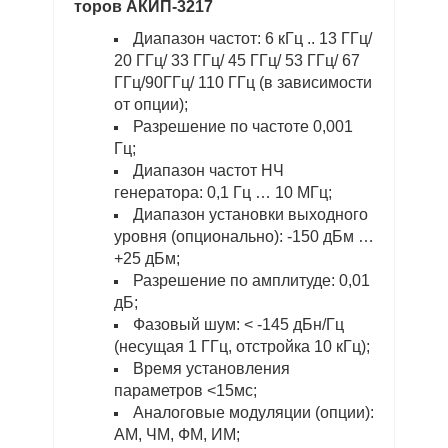
торов АКИП-3217
Диапазон частот: 6 кГц .. 13 ГГц/
20 ГГц/ 33 ГГц/ 45 ГГц/ 53 ГГц/ 67
ГГц/90ГГц/ 110 ГГц (в зависимости
от опции);
Разрешение по частоте 0,001
Гц;
Диапазон частот НЧ
генератора: 0,1 Гц … 10 МГц;
Диапазон установки выходного
уровня (опционально): -150 дБм …
+25 дБм;
Разрешение по амплитуде: 0,01
дБ;
Фазовый шум: < -145 дБн/Гц
(несущая 1 ГГц, отстройка 10 кГц);
Время установления
параметров <15мс;
Аналоговые модуляции (опции):
АМ, ЧМ, ФМ, ИМ;