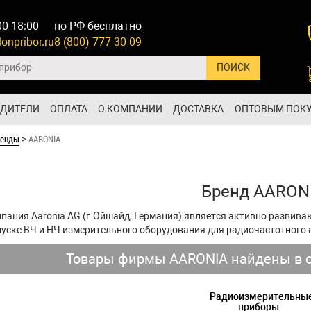
00-18:00
по РФ бесплатно
onpribor.ru
8 (800) 777-30-09
ОДИТЕЛИ
ОПЛАТА
О КОМПАНИИ
ДОСТАВКА
ОПТОВЫМ ПОК
ренды
AARONIA
>
Бренд AARON
пания Aaronia AG (г.Ойшайд, Германия) является активно развив
уске ВЧ и НЧ измерительного оборудования для радиочастотного 
Товары фирмы AARONIA найдены в с
Радиоизмерительны
приборы