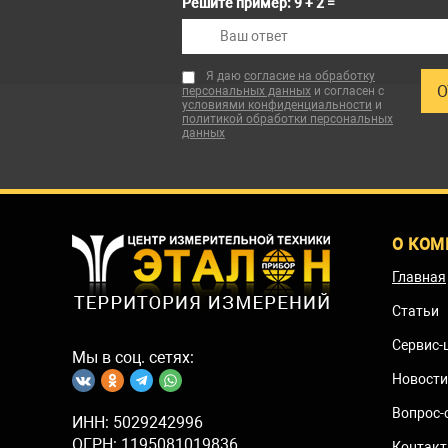
Решите пример: 9 + 2 =
Я даю
согласие на обработку
персональных данных
и согласен с
условиями конфиденциальности
и
политикой обработки персональных
данных
О КОМ
Главная
Статьи
Сервис-
Мы в соц. сетях:
Новости
Вопрос-
ИНН: 5029242996
ОГРН: 1195081019836
Контак