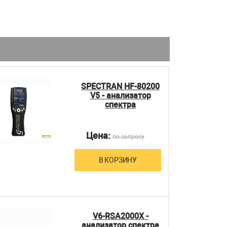
а
SPECTRAN HF-80200
V5 - анализатор
спектра
Цена:
по запросу
В КОРЗИНУ
V6-RSA2000X -
анализатор спектра