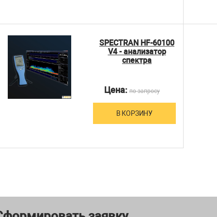
SPECTRAN HF-60100
V4 - анализатор
спектра
Цена:
по запросу
В КОРЗИНУ
Сформировать заявку