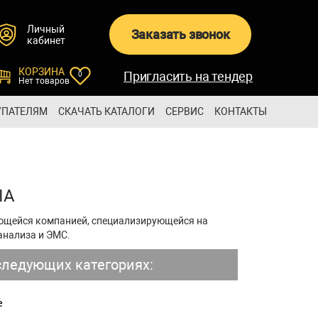
Личный
Заказать звонок
кабинет
КОРЗИНА
Пригласить на тендер
0
Нет товаров
УПАТЕЛЯМ
СКАЧАТЬ КАТАЛОГИ
СЕРВИС
КОНТАКТЫ
IA
ающейся компанией, специализирующейся на
анализа и ЭМС.
ледующих категориях:
е