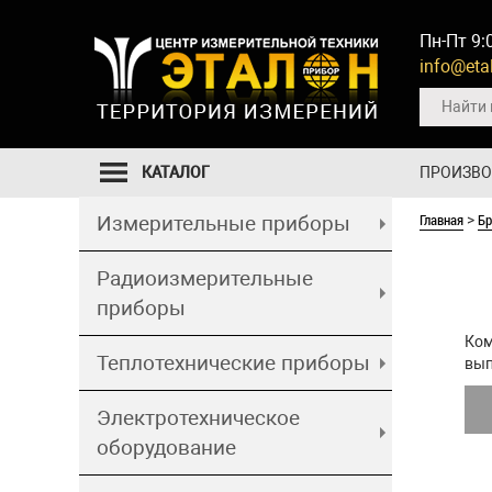
Пн-Пт 9:
info@etal
КАТАЛОГ
ПРОИЗВ
Главная
Б
Измерительные приборы
>
Радиоизмерительные
приборы
Ком
Теплотехнические приборы
вып
Электротехническое
оборудование