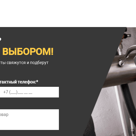
?
 ВЫБОРОМ!
нты свяжутся и подберут
тактный телефон:
*