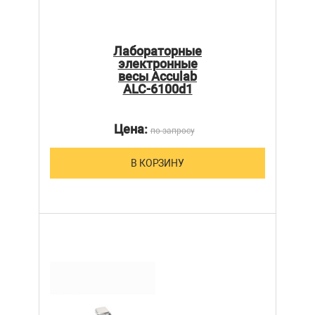
Лабораторные
электронные
весы Acculab
ALC-6100d1
Цена:
по запросу
В КОРЗИНУ