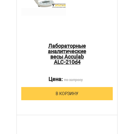
Лабораторные
аналитические
весы Acculab
ALC-210d4
Цена:
по запросу
В КОРЗИНУ