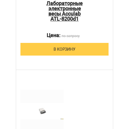
Лабораторные
электронные
весы Acculab
ATL-8200d1
Цена:
по запросу
В КОРЗИНУ