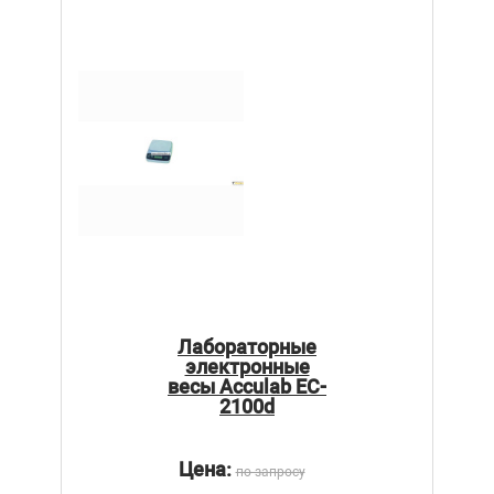
Лабораторные
электронные
весы Acculab EC-
2100d
Цена:
по запросу