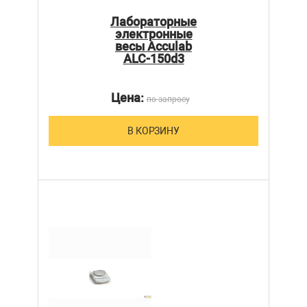
Лабораторные
электронные
весы Acculab
ALC-150d3
Цена:
по запросу
В КОРЗИНУ