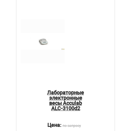
Лабораторные
электронные
весы Acculab
ALC-3100d2
Цена:
по запросу