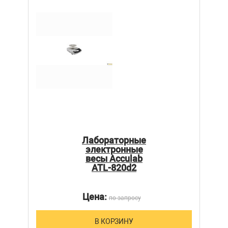
Лабораторные
электронные
весы Acculab
ATL-820d2
Цена:
по запросу
В КОРЗИНУ