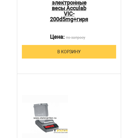
электронные
весы Acculab
VIC-
200d5mg+гиря
Цена:
по запросу
В КОРЗИНУ