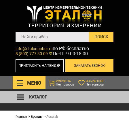
по РФ бесплатно
info@etalonpribor.ru
Пн-Пт 9:00-18:00
8 (800) 777-30-09
ПРИГЛАСИТЬ НА ТЕНДЕР
ЗАКАЗАТЬ ЗВОНОК
ИЗБРАННОЕ
КОРЗИНА
МЕНЮ
Нет товаров
Нет товаров
КАТАЛОГ
Главная
Бренды
Acculab
>
>