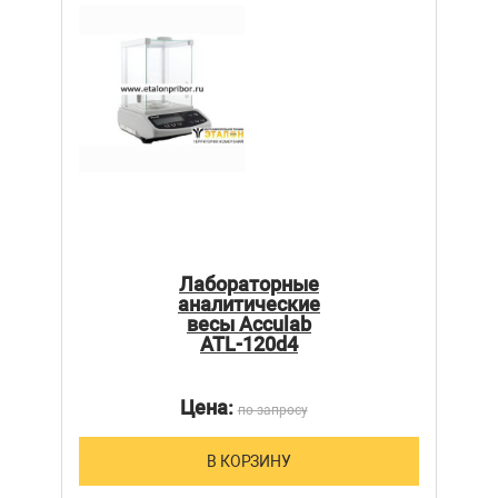
Лабораторные
аналитические
весы Acculab
ATL-120d4
Цена:
по запросу
В КОРЗИНУ