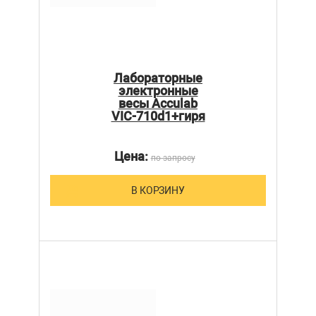
Лабораторные
электронные
весы Acculab
VIC-710d1+гиря
Цена:
по запросу
В КОРЗИНУ