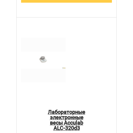
Лабораторные
электронные
весы Acculab
ALC-320d3