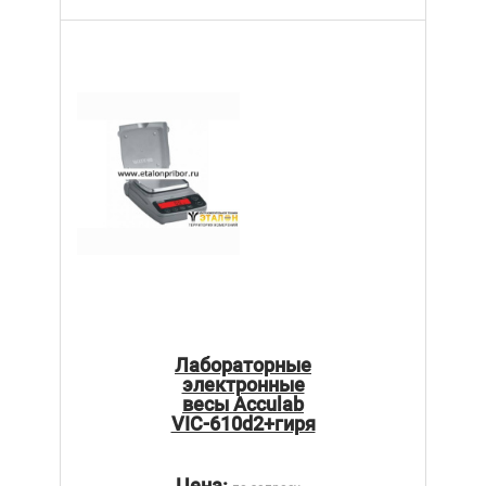
Лабораторные
электронные
весы Acculab
VIC-610d2+гиря
Цена: