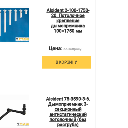
Alsident 2-100-1750-
20. Потолочное
крепление
дымопремника
100×1750 мм
Цена:
по запросу
В КОРЗИНУ
Alsident 75-3590-3-6.
Дымоприемник 3-
секционный
антистатический
потолочный (без
раструба)