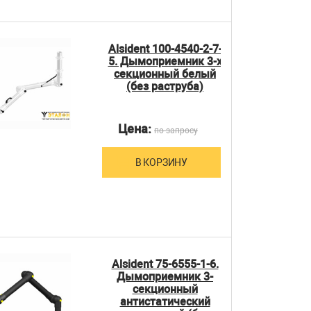
Alsident 100-4540-2-7-
5. Дымоприемник 3-х
секционный белый
(без раструба)
Цена:
по запросу
В КОРЗИНУ
Alsident 75-6555-1-6.
Дымоприемник 3-
секционный
антистатический