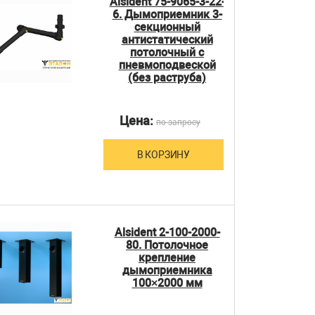
Alsident 75-9065-3-22-
6. Дымоприемник 3-
секционный
антистатический
потолочный с
пневмоподвеской
(без раструба)
Цена:
по запросу
В КОРЗИНУ
Alsident 2-100-2000-
80. Потолочное
крепление
дымоприемника
100×2000 мм