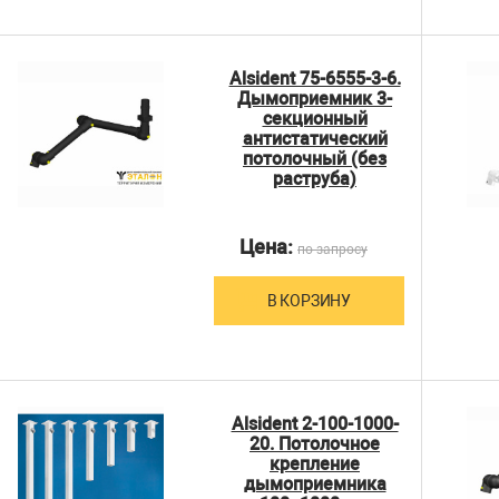
Alsident 75-6555-3-6.
Дымоприемник 3-
секционный
антистатический
потолочный (без
раструба)
Цена:
по запросу
В КОРЗИНУ
Alsident 2-100-1000-
20. Потолочное
крепление
дымоприемника