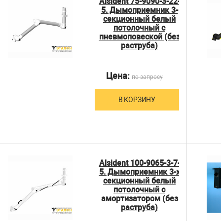
Alsident 75-9090-3-22-
5. Дымоприемник 3-
секционный белый
потолочный с
пневмоповеской (без
раструба)
Цена:
по запросу
В КОРЗИНУ
Alsident 100-9065-3-7-
5. Дымоприемник 3-х
секционный белый
потолочный с
амортизатором (без
раструба)