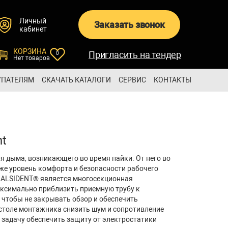
Личный
Заказать звонок
кабинет
КОРЗИНА
Пригласить на тендер
0
Нет товаров
УПАТЕЛЯМ
СКАЧАТЬ КАТАЛОГИ
СЕРВИС
КОНТАКТЫ
nt
 дыма, возникающего во время пайки. От него во
же уровень комфорта и безопасности рабочего
 ALSIDENT® является многосекционная
аксимально приблизить приемную трубу к
 чтобы не закрывать обзор и обеспечить
столе монтажника снизить шум и сопротивление
 задачу обеспечить защиту от электростатики