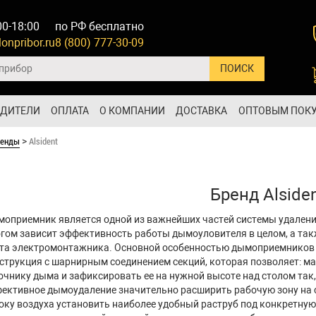
00-18:00
по РФ бесплатно
onpribor.ru
8 (800) 777-30-09
ОДИТЕЛИ
ОПЛАТА
О КОМПАНИИ
ДОСТАВКА
ОПТОВЫМ ПОК
ренды
Alsident
>
Бренд Alside
оприемник является одной из важнейших частей системы удаления
гом зависит эффективность работы дымоуловителя в целом, а так
та электромонтажника. Основной особенностью дымоприемников
струкция с шарнирным соединением секций, которая позволяет: м
очнику дыма и зафиксировать ее на нужной высоте над столом так,
ективное дымоудаление значительно расширить рабочую зону на 
оку воздуха установить наиболее удобный раструб под конкретную