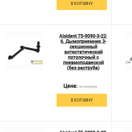
В КОРЗИНУ
Alsident 75-9090-3-22-
6. Дымоприемник 3-
секционный
антистатический
потолочный с
пневмоподвеской
(без раструба)
Цена:
по запросу
В КОРЗИНУ