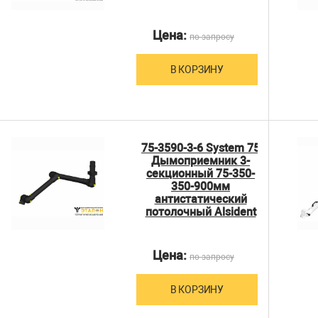
Цена:
по запросу
В КОРЗИНУ
75-3590-3-6 System 75
Дымоприемник 3-
секционный 75-350-
350-900мм
антистатический
потолочный Alsident
Цена:
по запросу
В КОРЗИНУ