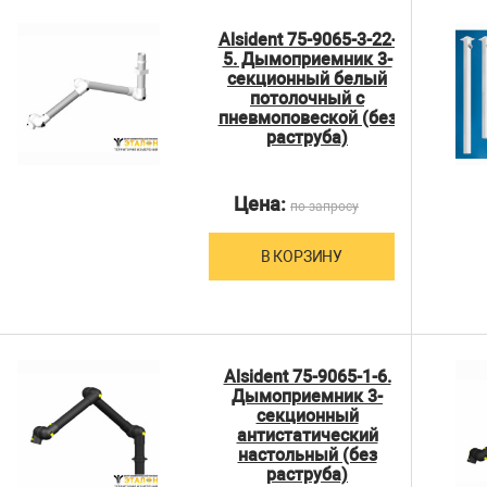
Alsident 75-9065-3-22-
5. Дымоприемник 3-
секционный белый
потолочный с
пневмоповеской (без
раструба)
Цена:
по запросу
В КОРЗИНУ
Alsident 75-9065-1-6.
Дымоприемник 3-
секционный
антистатический
настольный (без
раструба)