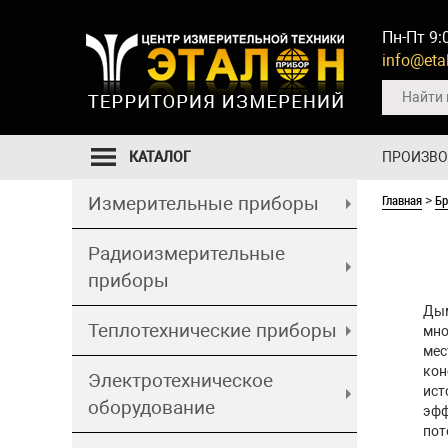
Пн-Пт 9:
info@etal
КАТАЛОГ
ПРОИЗВ
Главная
Б
Измерительные приборы
>
Радиоизмерительные
приборы
Дым
Теплотехнические приборы
мно
мес
кон
Электротехническое
ист
оборудование
эфф
пот