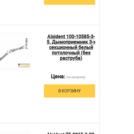
Alsident 100-10585-3-
5. Дымоприемник 3-х
секционный белый
потолочный (без
раструба)
Цена:
по запросу
В КОРЗИНУ