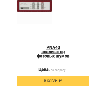
PNA40
анализатор
фазовых шумов
Цена:
по запросу
В КОРЗИНУ