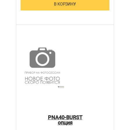
В КОРЗИНУ
PNA40-BURST
опция