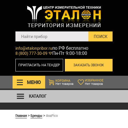
по РФ бесплатно
info@etalonpribor.ru
Пн-Пт 9:00-18:00
8 (800) 777-30-09
ПРИГЛАСИТЬ НА ТЕНДЕР
ЗАКАЗАТЬ ЗВОНОК
ИЗБРАННОЕ
КОРЗИНА
МЕНЮ
Нет товаров
Нет товаров
КАТАЛОГ
Главная
Бренды
AnaPico
>
>