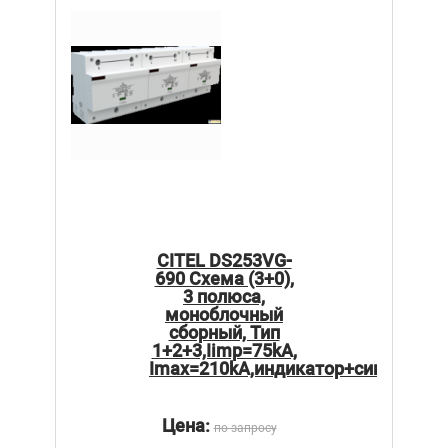
CITEL DS253VG-
690 Схема (3+0),
3 полюса,
моноблочный
сборный, Тип
1+2+3,Iimp=75kA,
Imax=210kA,индикатор+сигнализа
Цена:
по запросу