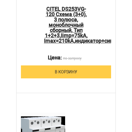
CITEL DS253VG-
120 Схема (3+0),
3 полюса,
моноблочный
сборный, Тип
1+2+3,Iimp=75kA,
Imax=210kA,индикатор+сигнализа
Цена:
по запросу
В КОРЗИНУ