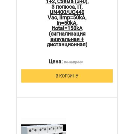
1+2, Схема (3+0),
3 полюса, IT,
UN400/UC440
Vac, Iimp=50kA,
In=50kA,
Itotal=150kA
(сигнализация
визуальная +
дистанционная)
Цена:
по запросу
В КОРЗИНУ