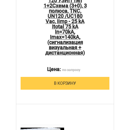
120 УЗИП Тип
1+2Схема (3+0), 3
полюса, TNC,
UN120 /UC180
Vac, Iimp - 25 kA
Itotal 75 kA
In=70kA,
Imax=140kA,
(сигнализация
визуальная +
дистанционная)
Цена:
по запросу
В КОРЗИНУ