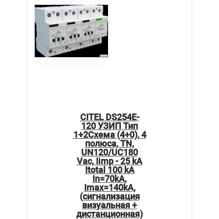
CITEL DS254E-
120 УЗИП Тип
1+2Схема (4+0), 4
полюса, TN,
UN120/UC180
Vac, Iimp - 25 kA
Itotal 100 kA
In=70kA,
Imax=140kA,
(сигнализация
визуальная +
дистанционная)