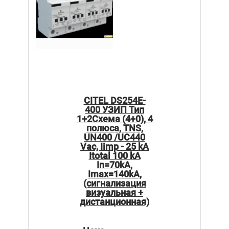
CITEL DS254E-
400 УЗИП Тип
1+2Схема (4+0), 4
полюса, TNS,
UN400 /UC440
Vac, Iimp - 25 kA
Itotal 100 kA
In=70kA,
Imax=140kA,
(сигнализация
визуальная +
дистанционная)