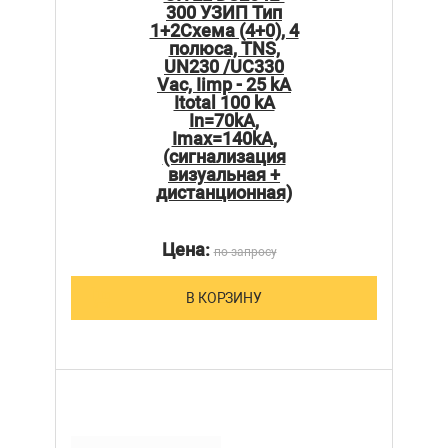
300 УЗИП Тип
1+2Схема (4+0), 4
полюса, TNS,
UN230 /UC330
Vac, Iimp - 25 kA
Itotal 100 kA
In=70kA,
Imax=140kA,
(сигнализация
визуальная +
дистанционная)
Цена:
по запросу
В КОРЗИНУ