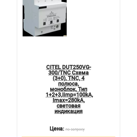
CITEL DUT250VG-
300/TNC Схема
(3+0), TNC, 4
полюса,
моноблок, Тип
1+2+3,Iimp=100kA,
Imax=280kA,
световая
индикация
Цена:
по запросу