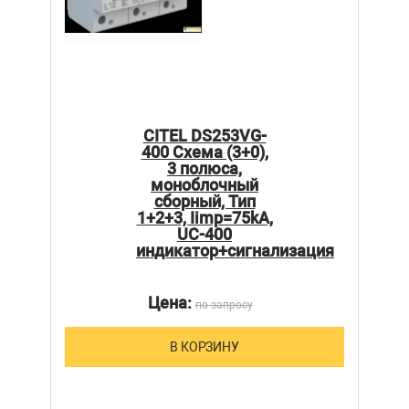
CITEL DS253VG-
400 Схема (3+0),
3 полюса,
моноблочный
сборный, Тип
1+2+3, Iimp=75kA,
UC-400
индикатор+сигнализация
Цена:
по запросу
В КОРЗИНУ