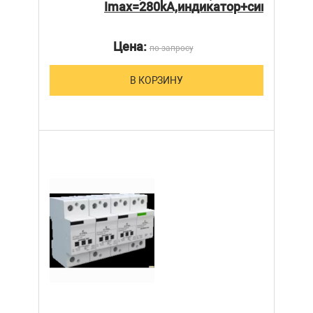
Imax=280kA,индикатор+сигнализа
Цена:
по запросу
В КОРЗИНУ