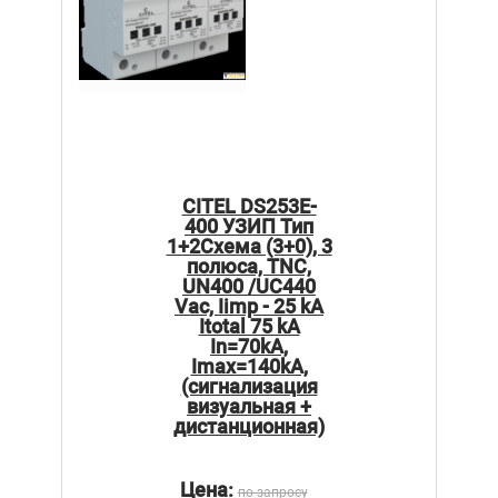
CITEL DS253E-
400 УЗИП Тип
1+2Схема (3+0), 3
полюса, TNC,
UN400 /UC440
Vac, Iimp - 25 kA
Itotal 75 kA
In=70kA,
Imax=140kA,
(сигнализация
визуальная +
дистанционная)
Цена:
по запросу