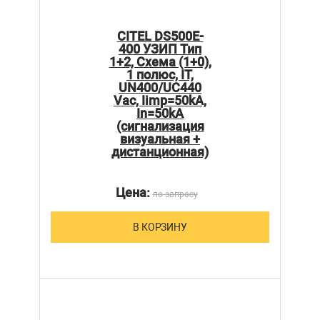
CITEL DS500E-
400 УЗИП Тип
1+2, Схема (1+0),
1 полюс, IT,
UN400/UC440
Vac, Iimp=50kA,
In=50kA
(сигнализация
визуальная +
дистанционная)
Цена:
по запросу
В КОРЗИНУ