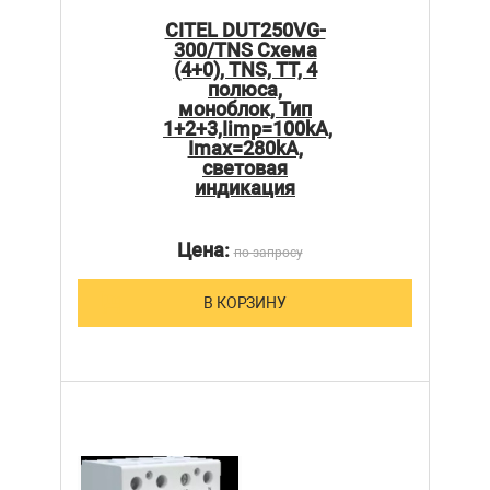
CITEL DUT250VG-
300/TNS Схема
(4+0), TNS, TT, 4
полюса,
моноблок, Тип
1+2+3,Iimp=100kA,
Imax=280kA,
световая
индикация
Цена:
по запросу
В КОРЗИНУ