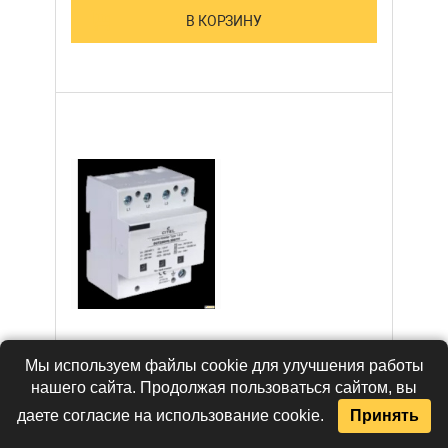
В КОРЗИНУ
Мы используем файлы cookie для улучшения работы
нашего сайта. Продолжая пользоваться сайтом, вы
CITEL DUT250VG-
даете согласие на использование cookie.
Принять
300/TT Схема
(3+1), TNS, TT, 4