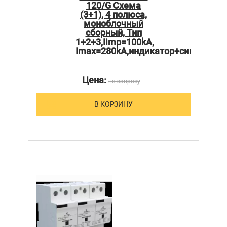
120/G Схема
(3+1), 4 полюса,
моноблочный
сборный, Тип
1+2+3,Iimp=100kA,
Imax=280kA,индикатор+сигнализа
Цена:
по запросу
В КОРЗИНУ