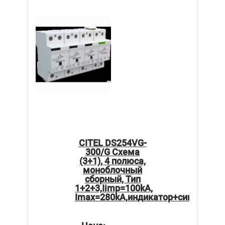
CITEL DS254VG-
300/G Схема
(3+1), 4 полюса,
моноблочный
сборный, Тип
1+2+3,Iimp=100kA,
Imax=280kA,индикатор+сигнализа