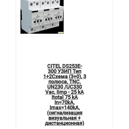
CITEL DS253E-
300 УЗИП Тип
1+2Схема (3+0), 3
полюса, TNC,
UN230 /UC330
Vac, Iimp - 25 kA
Itotal 75 kA
In=70kA,
Imax=140kA,
(сигнализация
визуальная +
дистанционная)