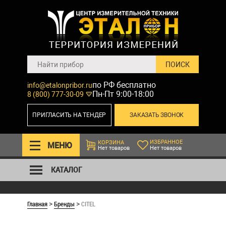
по РФ бесплатно
info@etalonpribor.ru
Пн-Пт 9:00-18:00
8 (800) 777-30-09
ПРИГЛАСИТЬ НА ТЕНДЕР
ЗАКАЗАТЬ ЗВОНОК
ИЗБРАННОЕ
КОРЗИНА
МЕНЮ
Нет товаров
Нет товаров
КАТАЛОГ
Главная
Бренды
CITEL
>
>