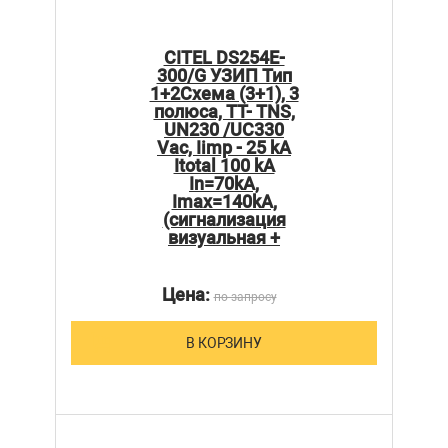
CITEL DS254E-
300/G УЗИП Тип
1+2Схема (3+1), 3
полюса, TT- TNS,
UN230 /UC330
Vac, Iimp - 25 kA
Itotal 100 kA
In=70kA,
Imax=140kA,
(сигнализация
визуальная +
Цена:
по запросу
В КОРЗИНУ