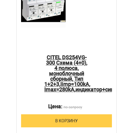
CITEL DS254VG-
300 Схема (4+0),
4 полюса,
моноблочный
сборный, Тип
1+2+3,Iimp=100kA,
Imax=280kA,индикатор+сигнализа
Цена:
по запросу
В КОРЗИНУ