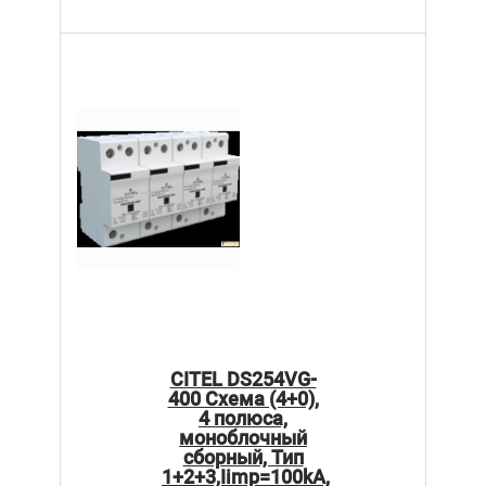
CITEL DS254VG-
400 Схема (4+0),
4 полюса,
моноблочный
сборный, Тип
1+2+3,Iimp=100kA,