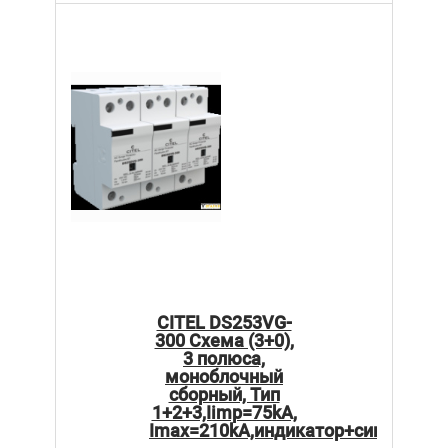
CITEL DS253VG-
300 Схема (3+0),
3 полюса,
моноблочный
сборный, Тип
1+2+3,Iimp=75kA,
Imax=210kA,индикатор+сигнализа