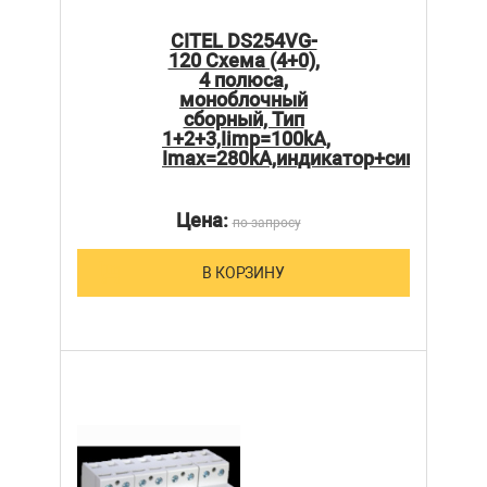
CITEL DS254VG-
120 Схема (4+0),
4 полюса,
моноблочный
сборный, Тип
1+2+3,Iimp=100kA,
Imax=280kA,индикатор+сигнализа
Цена:
по запросу
В КОРЗИНУ