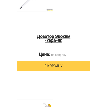
Дозатор Экохим
- ОФА-50
Цена:
по запросу
В КОРЗИНУ