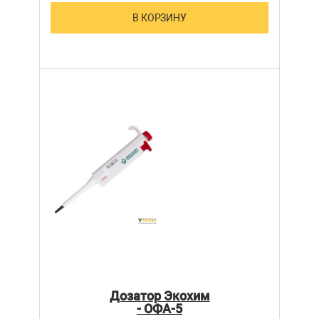
В КОРЗИНУ
Дозатор Экохим
- ОФА-5