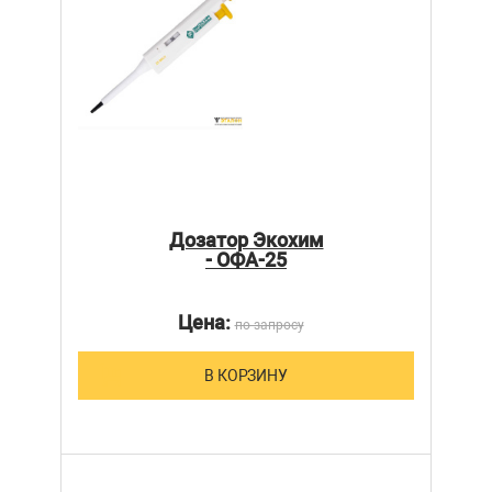
Дозатор Экохим
- ОФА-25
Цена:
по запросу
В КОРЗИНУ