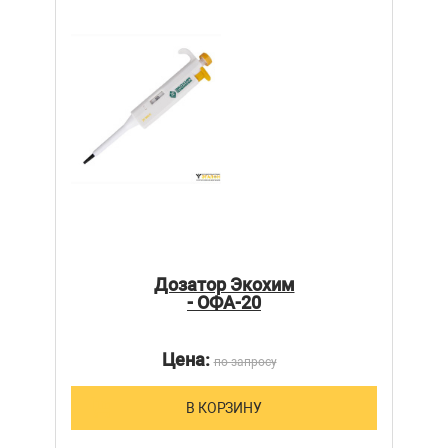
Дозатор Экохим
- ОФА-20
Цена:
по запросу
В КОРЗИНУ