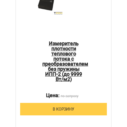
Измеритель
плотности
теплового
потока с
преобразователем
без пружины
ИПП-2 (до 9999
Вт/м2)
Цена:
по запросу
В КОРЗИНУ