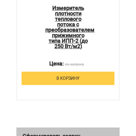
Измеритель
плотности
теплового
потока с
преобразователем
прижимного
типа ИПП-2 (до
250 Вт/м2)
Цена:
по запросу
В КОРЗИНУ