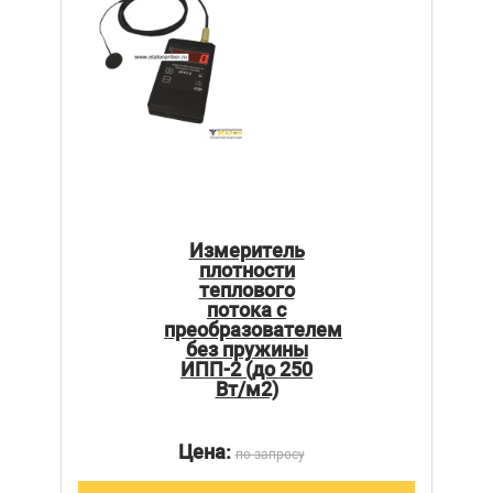
Измеритель
плотности
теплового
потока с
преобразователем
без пружины
ИПП-2 (до 250
Вт/м2)
Цена:
по запросу