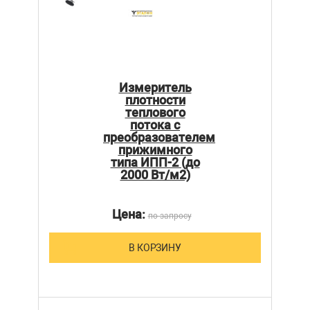
Измеритель
плотности
теплового
потока с
преобразователем
прижимного
типа ИПП-2 (до
2000 Вт/м2)
Цена:
по запросу
В КОРЗИНУ