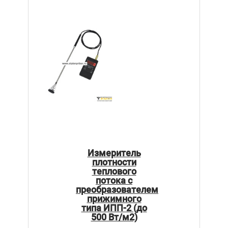
Измеритель
плотности
теплового
потока с
преобразователем
прижимного
типа ИПП-2 (до
500 Вт/м2)