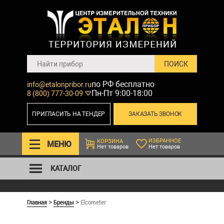
по РФ бесплатно
info@etalonpribor.ru
Пн-Пт 9:00-18:00
8 (800) 777-30-09
ПРИГЛАСИТЬ НА ТЕНДЕР
ЗАКАЗАТЬ ЗВОНОК
ИЗБРАННОЕ
КОРЗИНА
МЕНЮ
Нет товаров
Нет товаров
КАТАЛОГ
Главная
Бренды
Elcometer
>
>