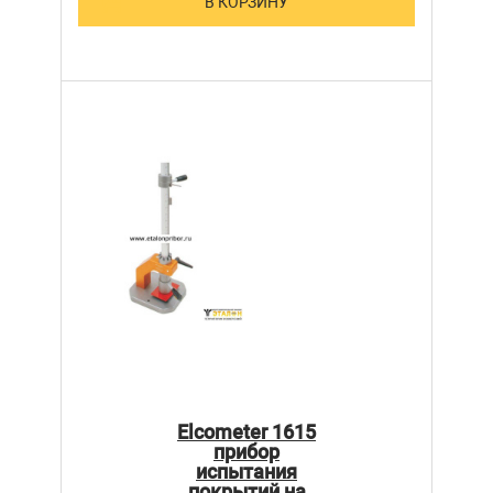
В КОРЗИНУ
Elcometer 1615
прибор
испытания
покрытий на