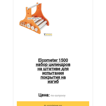
Elcometer 1500
набор цилиндров
на штативе для
испытания
покрытия на
изгиб
Цена:
по запросу