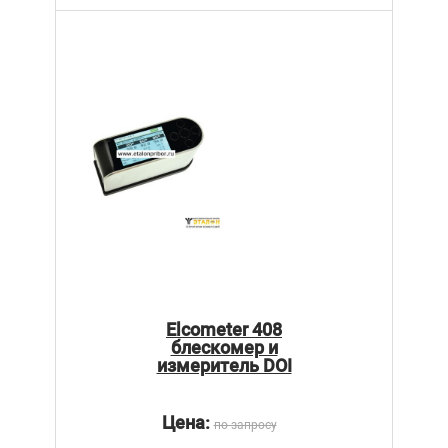
Elcometer 408
блескомер и
измеритель DOI
Цена:
по запросу