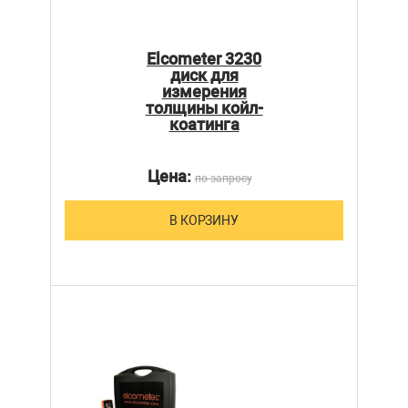
Elcometer 3230
диск для
измерения
толщины койл-
коатинга
Цена:
по запросу
В КОРЗИНУ