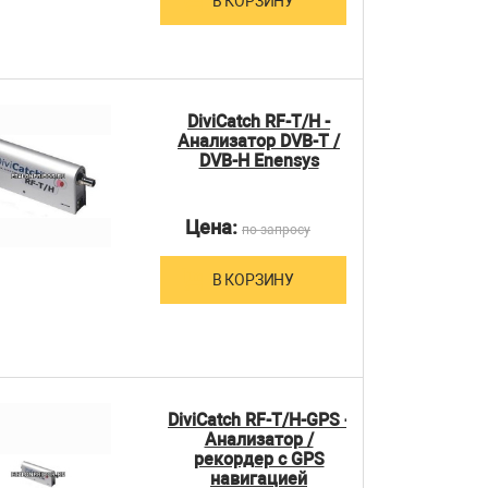
В КОРЗИНУ
DiviCatch RF-T/H -
Анализатор DVB-T /
DVB-H Enensys
Цена:
по запросу
В КОРЗИНУ
DiviCatch RF-T/H-GPS -
Анализатор /
рекордер с GPS
навигацией