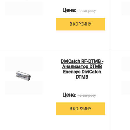
Цена:
по запросу
В КОРЗИНУ
DiviCatch RF-DTMB -
Анализатор DTMB
Enensys DiviCatch
DTMB
Цена:
по запросу
В КОРЗИНУ