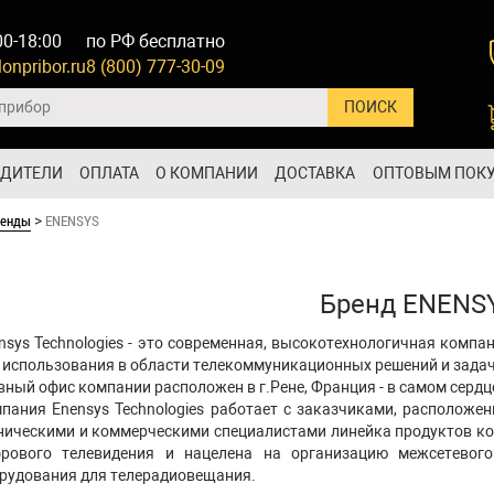
00-18:00
по РФ бесплатно
onpribor.ru
8 (800) 777-30-09
ОДИТЕЛИ
ОПЛАТА
О КОМПАНИИ
ДОСТАВКА
ОПТОВЫМ ПОК
ренды
ENENSYS
>
Бренд ENENS
nsys Technologies - это современная, высокотехнологичная комп
 использования в области телекоммуникационных решений и зада
вный офис компании расположен в г.Рене, Франция - в самом серд
пания Enensys Technologies работает с заказчиками, расположе
ническими и коммерческими специалистами линейка продуктов ко
рового телевидения и нацелена на организацию межсетевого 
рудования для телерадиовещания.