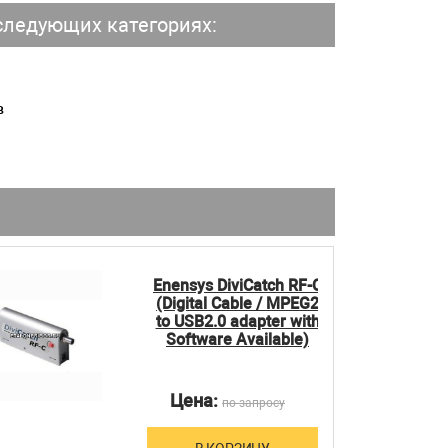
ледующих категориях:
в
Enensys DiviCatch RF-C
(Digital Cable / MPEG2
to USB2.0 adapter with
Software Available)
Цена:
по запросу