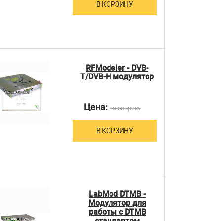
В КОРЗИНУ
RFModeler - DVB-
T/DVB-H модулятор
Цена:
по запросу
В КОРЗИНУ
LabMod DTMB -
Модулятор для
работы с DTMB
стандартом