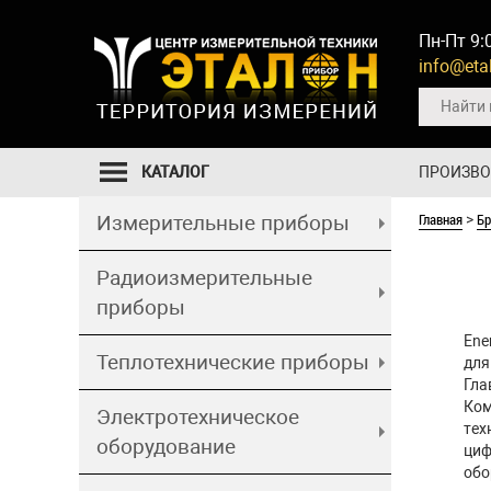
Пн-Пт 9:
info@etal
КАТАЛОГ
ПРОИЗВ
Главная
Б
Измерительные приборы
>
Радиоизмерительные
приборы
Ene
Теплотехнические приборы
для
Гла
Ком
Электротехническое
тех
оборудование
циф
обо