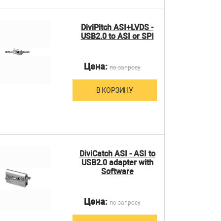
DiviPitch ASI+LVDS -
USB2.0 to ASI or SPI
Цена:
по запросу
В КОРЗИНУ
DiviCatch ASI - ASI to
USB2.0 adapter with
Software
Цена:
по запросу