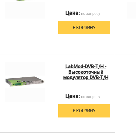
Цена:
по запросу
В КОРЗИНУ
LabMod-DVB-T/H -
Высокоточный
модулятор DVB-T/H
Цена:
по запросу
В КОРЗИНУ