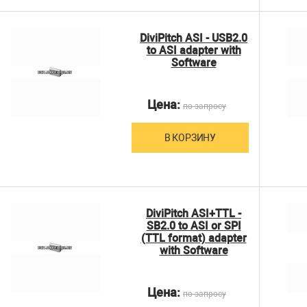
DiviPitch ASI - USB2.0
to ASI adapter with
Software
Цена:
по запросу
В КОРЗИНУ
DiviPitch ASI+TTL -
SB2.0 to ASI or SPI
(TTL format) adapter
with Software
Цена:
по запросу