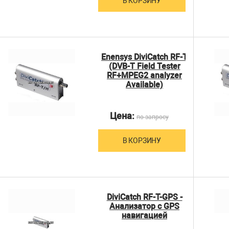
В КОРЗИНУ
Enensys DiviCatch RF-T
(DVB-T Field Tester
RF+MPEG2 analyzer
Available)
Цена:
по запросу
В КОРЗИНУ
DiviCatch RF-T-GPS -
Анализатор с GPS
навигацией