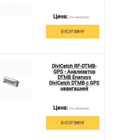
Цена:
по запросу
В КОРЗИНУ
DiviCatch RF-DTMB-
GPS - Анализатор
DTMB Enensys
DiviCatch DTMB с GPS
навигацией
Цена:
по запросу
В КОРЗИНУ