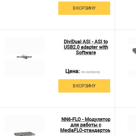
В КОРЗИНУ
DiviDual ASI - ASI to
USB2.0 adapter with
Software
Цена:
по запросу
В КОРЗИНУ
NN6-FLO - Модулятор
для работы с
MediaFLO-стандартом