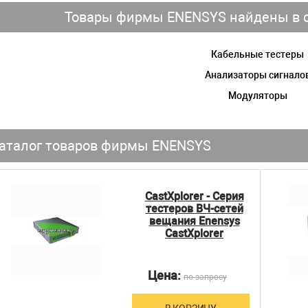
Товары фирмы ENENSYS найдены в с
Кабельные тестеры
Анализаторы сигнало
Модуляторы
аталог товаров фирмы ENENSYS
CastXplorer - Серия
тестеров ВЧ-сетей
вещания Enensys
CastXplorer
Цена:
по запросу