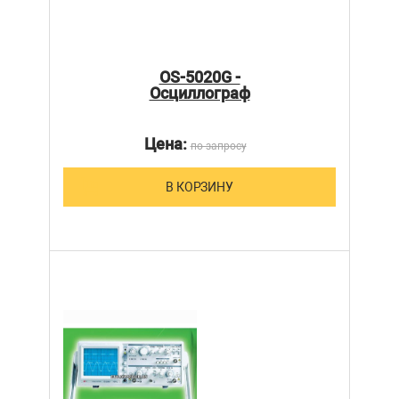
OS-5020G -
Осциллограф
Цена:
по запросу
В КОРЗИНУ