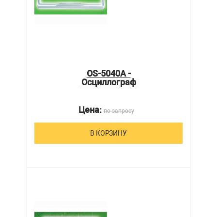
OS-5040A -
Осциллограф
Цена:
по запросу
В КОРЗИНУ