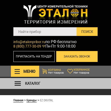
по РФ бесплатно
info@etalonpribor.ru
Пн-Пт 9:00-18:00
8 (800) 777-30-09
ПРИГЛАСИТЬ НА ТЕНДЕР
ЗАКАЗАТЬ ЗВОНОК
ИЗБРАННОЕ
КОРЗИНА
МЕНЮ
Нет товаров
Нет товаров
КАТАЛОГ
Главная
Бренды
EZ DIGITAL
>
>