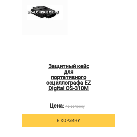
Защитный кейс
для
портативного
осциллографа EZ
Digital OS-310M
Цена:
по запросу
В КОРЗИНУ