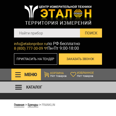
по РФ бесплатно
info@etalonpribor.ru
Пн-Пт 9:00-18:00
8 (800) 777-30-09
ПРИГЛАСИТЬ НА ТЕНДЕР
ЗАКАЗАТЬ ЗВОНОК
ИЗБРАННОЕ
КОРЗИНА
МЕНЮ
Нет товаров
Нет товаров
КАТАЛОГ
Главная
Бренды
FRANKLIN
>
>