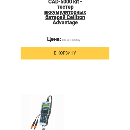
CAD-5000 kit -
тестер
аккумуляторных
батарей Celltron
Advantage
Цена:
по запросу
В КОРЗИНУ