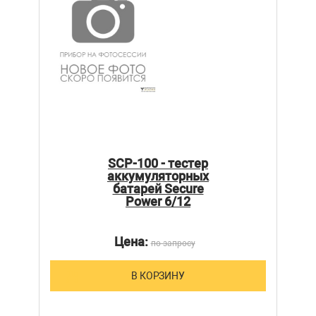
SCP-100 - тестер
аккумуляторных
батарей Secure
Power 6/12
Цена:
по запросу
В КОРЗИНУ