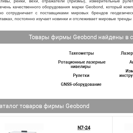
тивы, рейки, вехи, отражатели (призмы), измерительные рул
ечень качественного оборудования марки Geobond, который ком
но сотрудничает с поставщиками мировых брендов геодезичес
тавках, постоянно изучает новинки и отслеживает мировые тренды
Товары фирмы Geobond найдены в с
Тахеометры
Лазер
Ротационные лазерные
А
нивелиры
Из
Рулетки
инстр
GNSS-оборудование
аталог товаров фирмы Geobond
N7-24