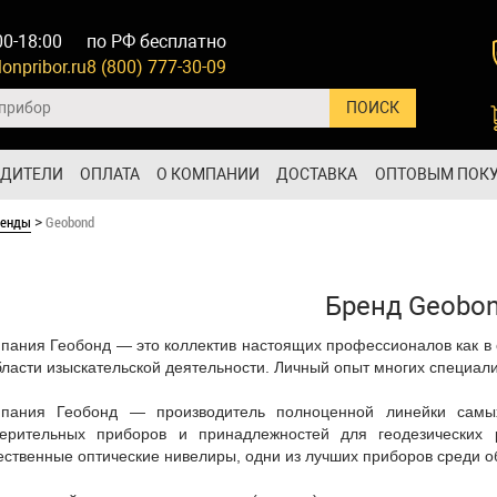
00-18:00
по РФ бесплатно
onpribor.ru
8 (800) 777-30-09
ОДИТЕЛИ
ОПЛАТА
О КОМПАНИИ
ДОСТАВКА
ОПТОВЫМ ПОК
ренды
Geobond
>
Бренд Geobo
пания Геобонд — это коллектив настоящих профессионалов как в 
бласти изыскательской деятельности. Личный опыт многих специали
пания Геобонд — производитель полноценной линейки самы
ерительных приборов и принадлежностей для геодезических 
ественные оптические нивелиры, одни из лучших приборов среди о