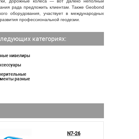
етки, дорожные колеса — вот далеко неполный
пания рада предложить клиентам. Также Geobond
кого оборудования, участвует в международных
 развития профессиональной геодезии.
ледующих категориях:
ные нивелиры
ксессуары
мерительные
ументы разные
N7-26