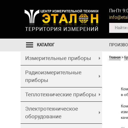
Пн-Пт 9:
info@etal
КАТАЛОГ
ПРОИЗВ
Главная
Б
Измерительные приборы
>
Радиоизмерительные
приборы
Ком
Теплотехнические приборы
в о
Ком
Электротехническое
изм
оборудование
кач