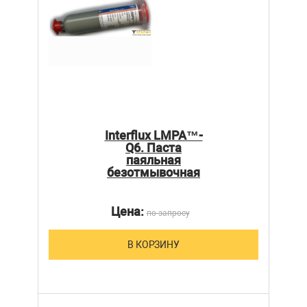
Interflux LMPA™-
Q6. Паста
паяльная
безотмывочная
Цена:
по запросу
В КОРЗИНУ