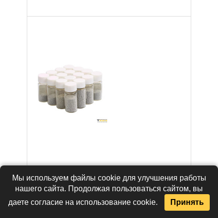
Interflux
Мы используем файлы cookie для улучшения работы
Sn62/Pb36Ag2
(50kpcs). Шарики
нашего сайта. Продолжая пользоваться сайтом, вы
припоя BGA 0,5
даете согласие на использование cookie.
Принять
мм ± 0,01 мм