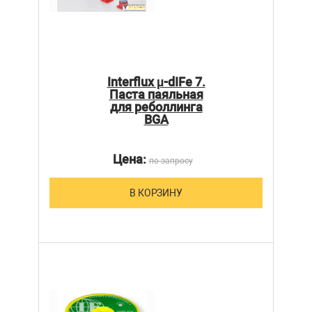
Interflux µ-dIFe 7.
Паста паяльная
для реболлинга
BGA
Цена:
по запросу
В КОРЗИНУ