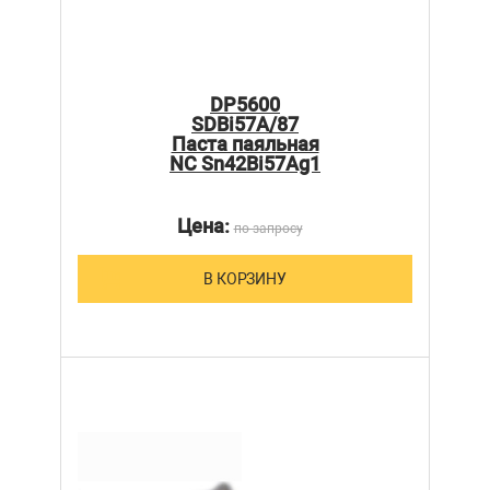
DP5600
SDBi57A/87
Паста паяльная
NC Sn42Bi57Ag1
Цена:
по запросу
В КОРЗИНУ