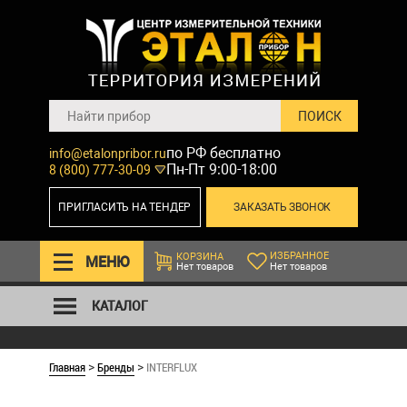
по РФ бесплатно
info@etalonpribor.ru
Пн-Пт 9:00-18:00
8 (800) 777-30-09
ПРИГЛАСИТЬ НА ТЕНДЕР
ЗАКАЗАТЬ ЗВОНОК
ИЗБРАННОЕ
КОРЗИНА
МЕНЮ
Нет товаров
Нет товаров
КАТАЛОГ
Главная
Бренды
INTERFLUX
>
>