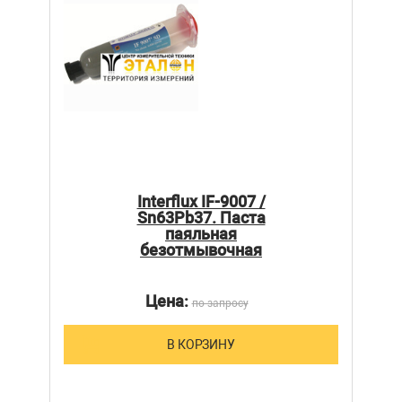
Interflux IF-9007 /
Sn63Pb37. Паста
паяльная
безотмывочная
Цена:
по запросу
В КОРЗИНУ