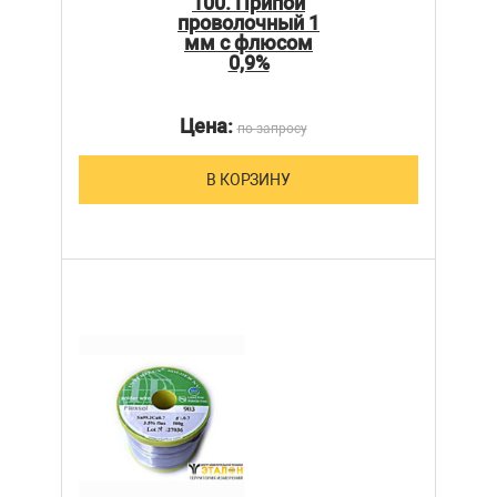
100. Припой
проволочный 1
мм с флюсом
0,9%
Цена:
по запросу
В КОРЗИНУ