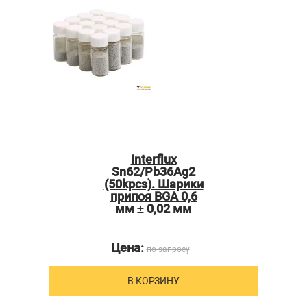
Interflux
Sn62/Pb36Ag2
(50kpcs). Шарики
припоя BGA 0,6
мм ± 0,02 мм
Цена:
по запросу
В КОРЗИНУ