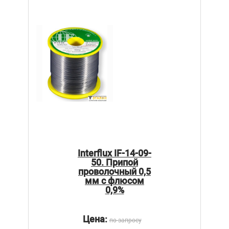
Interflux IF-14-09-
50. Припой
проволочный 0,5
мм с флюсом
0,9%
Цена:
по запросу