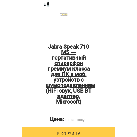
Jabra Speak 710
MS —
портативный
спикерфон
премиум класса
для ПК и моб.
устройств с
шумоподавлением
(HiFi звук, USB BT
адаптер,
Microsoft)
Цена:
по запросу
В КОРЗИНУ