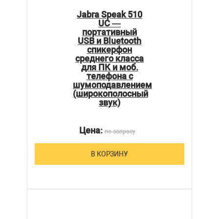
Jabra Speak 510
UC —
портативный
USB и Bluetooth
спикерфон
среднего класса
для ПК и моб.
телефона с
шумоподавлением
(широкополосный
звук)
Цена:
по запросу
В КОРЗИНУ