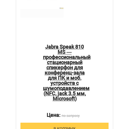
Jabra Speak 810
MS —
профессиональный
стационарный
спикерфон для
конференц-зала
для ПК и моб.
устройств с
шумоподавлением
(NFC, jack 3.5 мм,
Microsoft)
Цена:
по запросу
В КОРЗИНУ