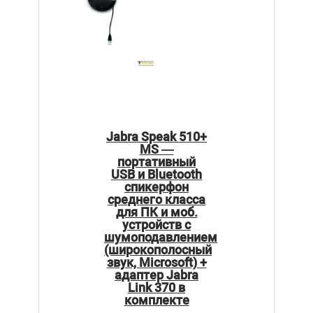
Jabra Speak 510+
MS —
портативный
USB и Bluetooth
спикерфон
среднего класса
для ПК и моб.
устройств с
шумоподавлением
(широкополосный
звук, Microsoft) +
адаптер Jabra
Link 370 в
комплекте