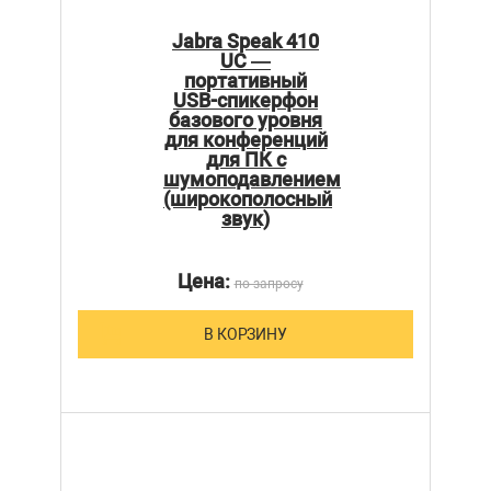
Jabra Speak 410
UC —
портативный
USB-спикерфон
базового уровня
для конференций
для ПК с
шумоподавлением
(широкополосный
звук)
Цена:
по запросу
В КОРЗИНУ