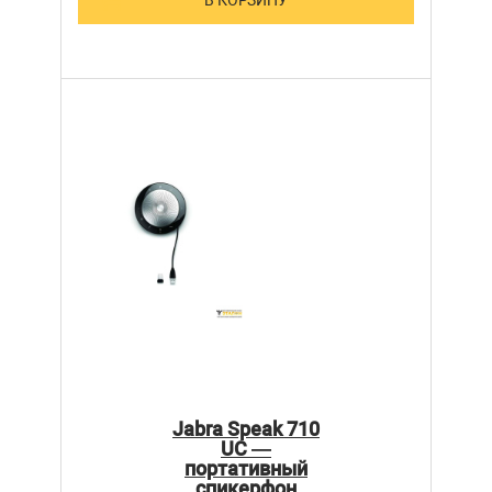
Jabra Speak 710
UC —
портативный
спикерфон