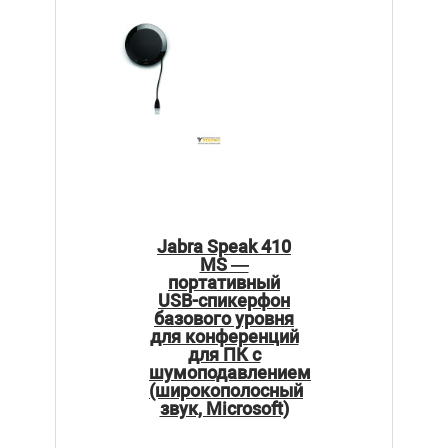
Jabra Speak 410
MS —
портативный
USB-спикерфон
базового уровня
для конференций
для ПК с
шумоподавлением
(широкополосный
звук, Microsoft)