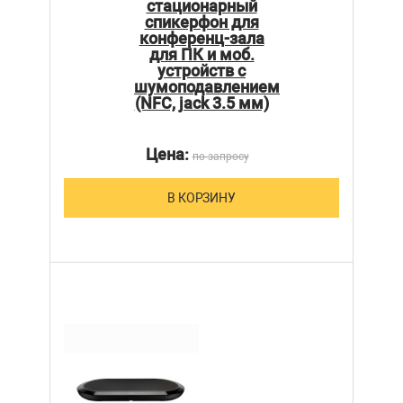
стационарный
спикерфон для
конференц-зала
для ПК и моб.
устройств с
шумоподавлением
(NFC, jack 3.5 мм)
Цена:
по запросу
В КОРЗИНУ