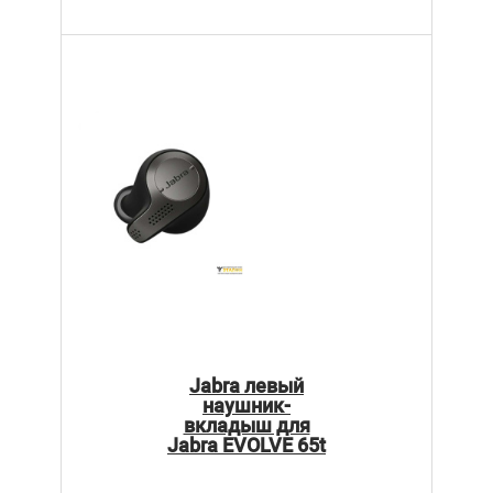
Jabra левый
наушник-
вкладыш для
Jabra EVOLVE 65t