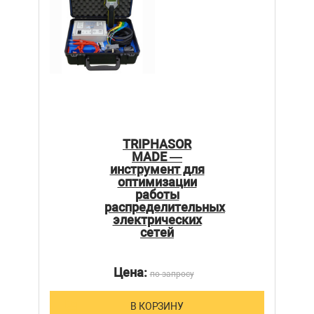
TRIPHASOR
MADE —
инструмент для
оптимизации
работы
распределительных
электрических
сетей
Цена:
по запросу
В КОРЗИНУ