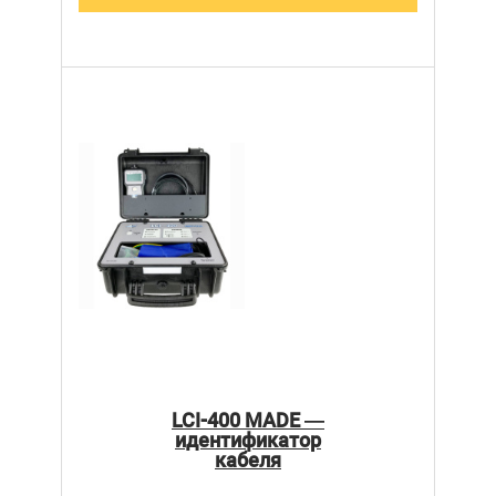
LCI-400 MADE —
идентификатор
кабеля