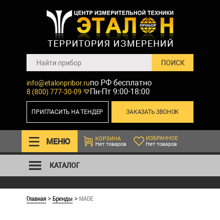
по РФ бесплатно
info@etalonpribor.ru
Пн-Пт 9:00-18:00
8 (800) 777-30-09
ПРИГЛАСИТЬ НА ТЕНДЕР
ЗАКАЗАТЬ ЗВОНОК
ИЗБРАННОЕ
КОРЗИНА
МЕНЮ
Нет товаров
Нет товаров
КАТАЛОГ
Главная
Бренды
MADE
>
>