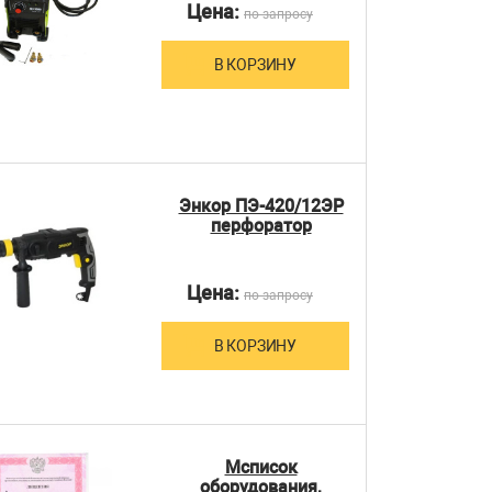
Цена:
по запросу
В КОРЗИНУ
Энкор ПЭ-420/12ЭР
перфоратор
Цена:
по запросу
В КОРЗИНУ
Мсписок
оборудования,