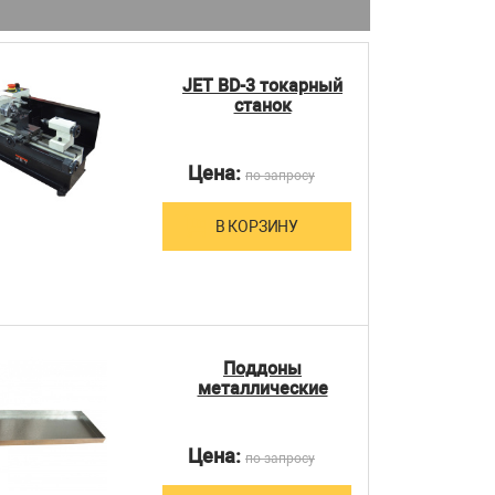
JET BD-3 токарный
станок
Цена:
по запросу
В КОРЗИНУ
Поддоны
металлические
Цена:
по запросу