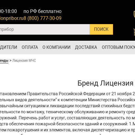
00-18:00
по РФ бесплатно
onpribor.ru
8 (800) 777-30-09
ОДИТЕЛИ
ОПЛАТА
О КОМПАНИИ
ДОСТАВКА
ОПТОВЫМ ПОК
ренды
Лицензия МЧС
>
Бренд Лицензия
тановлением Правительства Российской Федерации от 21 ноября 2
ельных видов деятельности" к компетенции Министерства Российс
звычайным ситуациям и ликвидации последствий стихийных бедст
тельности по монтажу, техническому обслуживанию и ремонту сре
ружений. Перечень работ и услуг, составляющих деятельность по 
дств обеспечения пожарной безопасности зданий и сооружений: 1.
тем пожаротушения и их элементов, включая диспетчеризацию и п