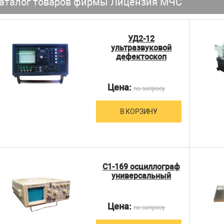
аталог товаров фирмы Лицензия МЧС
УД2-12
ультразвуковой
дефектоскоп
Цена:
по запросу
В КОРЗИНУ
С1-169 осциллограф
универсальный
Цена:
по запросу