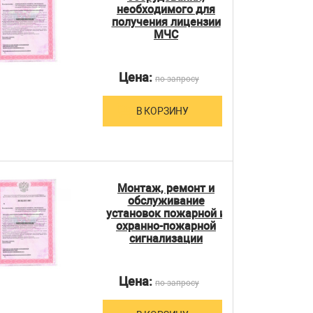
необходимого для
получения лицензии
МЧС
Цена:
по запросу
В КОРЗИНУ
Монтаж, ремонт и
обслуживание
установок пожарной и
охранно-пожарной
сигнализации
Цена:
по запросу