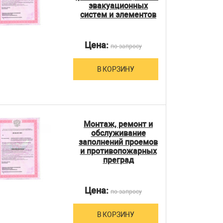
эвакуационных
систем и элементов
Цена:
по запросу
В КОРЗИНУ
Монтаж, ремонт и
обслуживание
заполнений проемов
и противопожарных
преград
Цена:
по запросу
В КОРЗИНУ