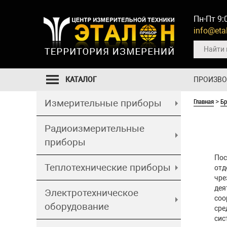
Пн-Пт 9:
info@etal
КАТАЛОГ
ПРОИЗВ
Главная
Б
Измерительные приборы
>
Радиоизмерительные
приборы
Пос
Теплотехнические приборы
отд
чре
дея
Электротехническое
соо
оборудование
сре
сис