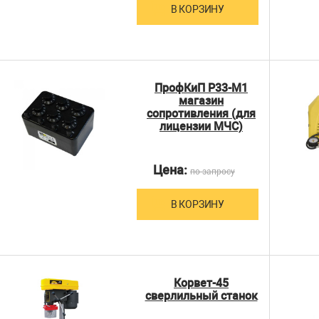
В КОРЗИНУ
ПрофКиП Р33-М1
магазин
сопротивления (для
лицензии МЧС)
Цена:
по запросу
В КОРЗИНУ
Корвет-45
сверлильный станок