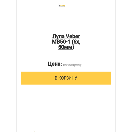
Лупа Veber
MB50-1 (6х,
50мм)
Цена:
по запросу
В КОРЗИНУ