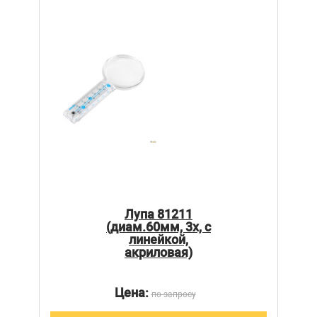
Лупа 81211
(диам.60мм, 3х, с
линейкой,
акриловая)
Цена:
по запросу