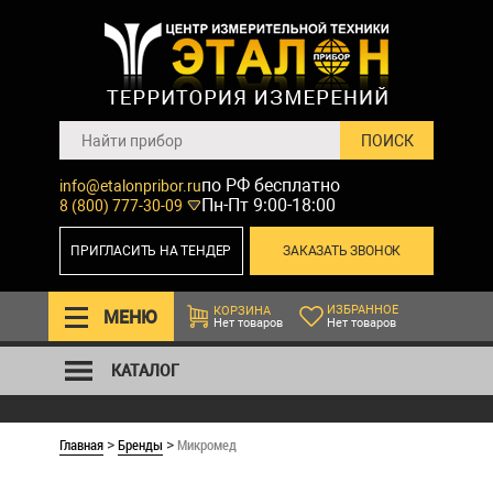
по РФ бесплатно
info@etalonpribor.ru
Пн-Пт 9:00-18:00
8 (800) 777-30-09
ПРИГЛАСИТЬ НА ТЕНДЕР
ЗАКАЗАТЬ ЗВОНОК
ИЗБРАННОЕ
КОРЗИНА
МЕНЮ
Нет товаров
Нет товаров
КАТАЛОГ
Главная
Бренды
Микромед
>
>