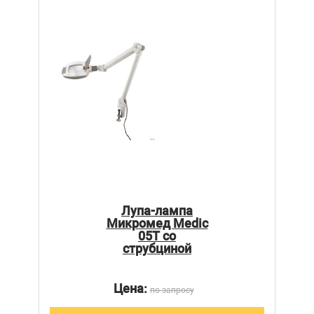
Лупа-лампа
Микромед Medic
05T со
струбциной
Цена:
по запросу