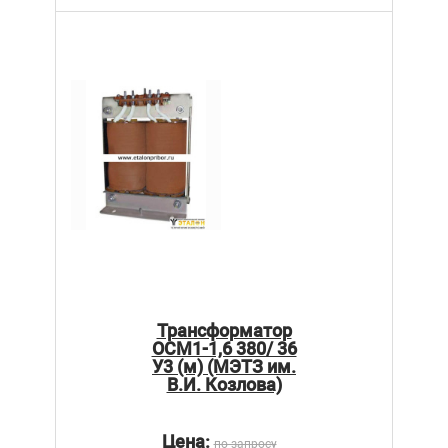
Трансформатор
ОСМ1-1,6 380/ 36
У3 (м) (МЭТЗ им.
В.И. Козлова)
Цена:
по запросу