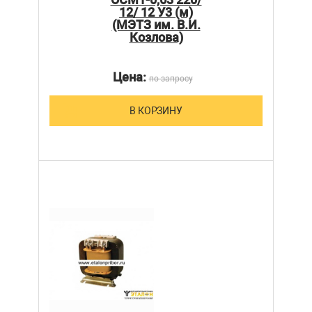
12/ 12 У3 (м)
(МЭТЗ им. В.И.
Козлова)
Цена:
по запросу
В КОРЗИНУ