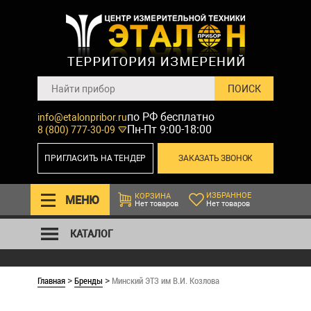
по РФ бесплатно
info@etalonpribor.ru
Пн-Пт 9:00-18:00
8 (800) 777-30-09
ПРИГЛАСИТЬ НА ТЕНДЕР
ЗАКАЗАТЬ ЗВОНОК
ИЗБРАННОЕ
КОРЗИНА
МЕНЮ
Нет товаров
Нет товаров
КАТАЛОГ
Главная
Бренды
Минский ЭТЗ им В.И. Козлова
>
>