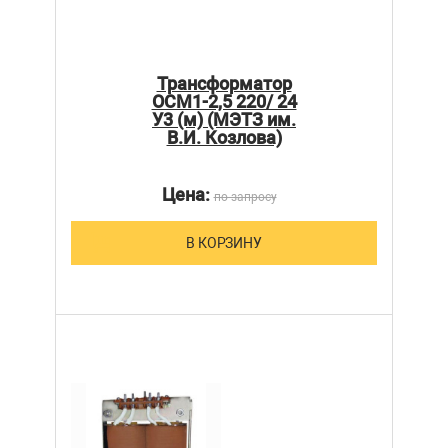
Трансформатор
ОСМ1-2,5 220/ 24
У3 (м) (МЭТЗ им.
В.И. Козлова)
Цена:
по запросу
В КОРЗИНУ