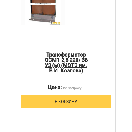
Трансформатор
ОСМ1-2,5 220/ 36
У3 (м) (МЭТЗ им.
В.И. Козлова)
Цена:
по запросу
В КОРЗИНУ