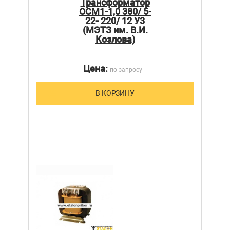
Трансформатор
ОСМ1-1,0 380/ 5-
22- 220/ 12 У3
(МЭТЗ им. В.И.
Козлова)
Цена:
по запросу
В КОРЗИНУ