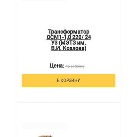
Трансформатор
ОСМ1-1,0 220/ 24
У3 (МЭТЗ им.
В.И. Козлова)
Цена:
по запросу
В КОРЗИНУ