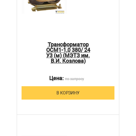
Трансформатор
ОСМ1-1,0 380/ 24
У3 (м) (МЭТЗ им.
В.И. Козлова)
Цена:
по запросу
В КОРЗИНУ