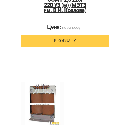
220 У3 (м) (МЭТЗ
им. В.И. Козлова)
Цена:
по запросу
В КОРЗИНУ