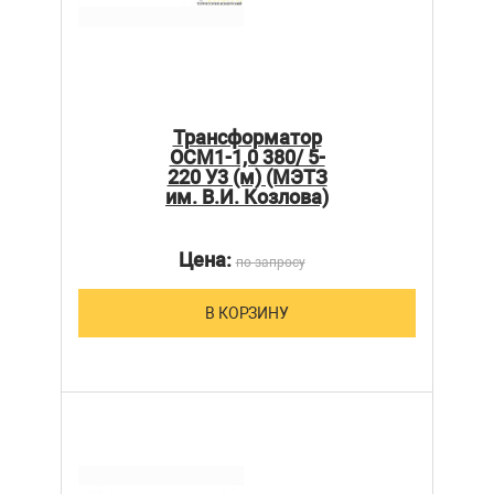
Трансформатор
ОСМ1-1,0 380/ 5-
220 У3 (м) (МЭТЗ
им. В.И. Козлова)
Цена:
по запросу
В КОРЗИНУ