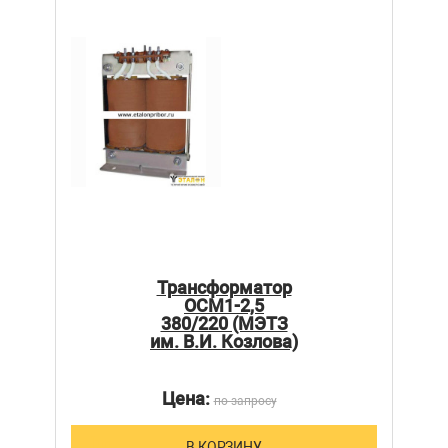
Трансформатор
ОСМ1-2,5
380/220 (МЭТЗ
им. В.И. Козлова)
Цена:
по запросу
В КОРЗИНУ