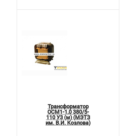
Трансформатор
ОСМ1-1,0 380/5-
110 У3 (м) (МЭТЗ
им. В.И. Козлова)