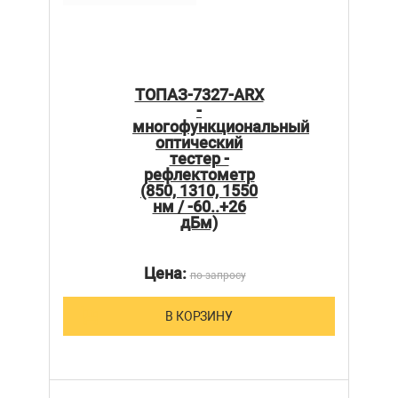
ТОПАЗ-7327-ARX
-
многофункциональный
оптический
тестер -
рефлектометр
(850, 1310, 1550
нм / -60..+26
дБм)
Цена:
по запросу
В КОРЗИНУ