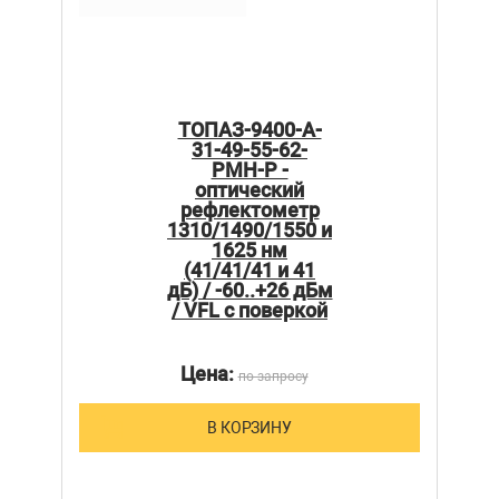
ТОПАЗ-9400-A-
31-49-55-62-
PMH-Р -
оптический
рефлектометр
1310/1490/1550 и
1625 нм
(41/41/41 и 41
дБ) / -60..+26 дБм
/ VFL с поверкой
Цена:
по запросу
В КОРЗИНУ