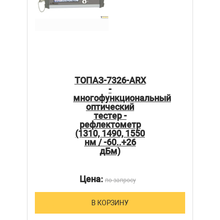
ТОПАЗ-7326-ARX
-
многофункциональный
оптический
тестер -
рефлектометр
(1310, 1490, 1550
нм / -60..+26
дБм)
Цена:
по запросу
В КОРЗИНУ