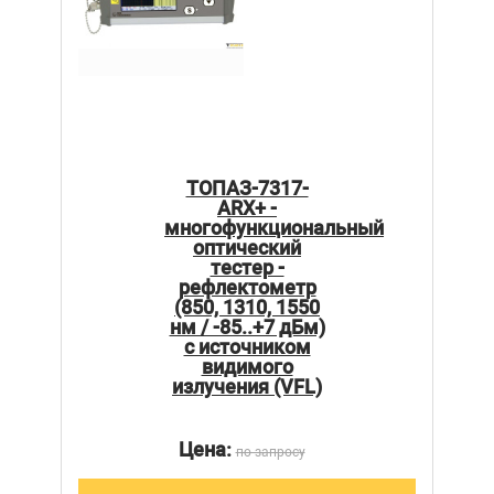
ТОПАЗ-7317-
ARX+ -
многофункциональный
оптический
тестер -
рефлектометр
(850, 1310, 1550
нм / -85..+7 дБм)
с источником
видимого
излучения (VFL)
Цена:
по запросу