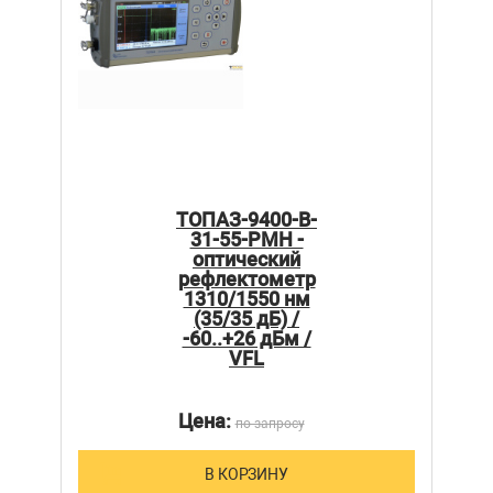
ТОПАЗ-9400-B-
31-55-PMH -
оптический
рефлектометр
1310/1550 нм
(35/35 дБ) /
-60..+26 дБм /
VFL
Цена:
по запросу
В КОРЗИНУ