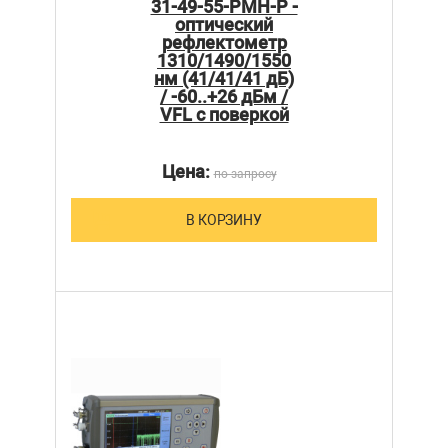
31-49-55-PMH-Р -
оптический
рефлектометр
1310/1490/1550
нм (41/41/41 дБ)
/ -60..+26 дБм /
VFL с поверкой
Цена:
по запросу
В КОРЗИНУ