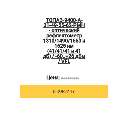
ТОПАЗ-9400-A-
31-49-55-62-PMH
- оптический
рефлектометр
1310/1490/1550 и
1625 нм
(41/41/41 и 41
дБ) / -60..+26 дБм
/ VFL
Цена:
по запросу
В КОРЗИНУ