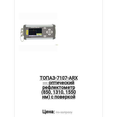
ТОПАЗ-7107-ARX
— оптический
рефлектометр
(850, 1310, 1550
нм) c поверкой
Цена:
по запросу