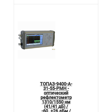
ТОПАЗ-9400-A-
31-55-PMH -
оптический
рефлектометр
1310/1550 нм
(41/41 дБ) /
-60..+26 дБм /