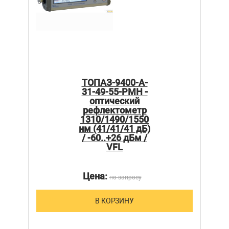
ТОПАЗ-9400-A-
31-49-55-PMH -
оптический
рефлектометр
1310/1490/1550
нм (41/41/41 дБ)
/ -60..+26 дБм /
VFL
Цена:
по запросу
В КОРЗИНУ