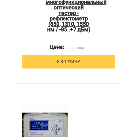
многофункциональный
оптический
тестер -
рефлектометр
(850, 1310, 1550
нм / -85..+7 дБм)
Цена:
по запросу
В КОРЗИНУ