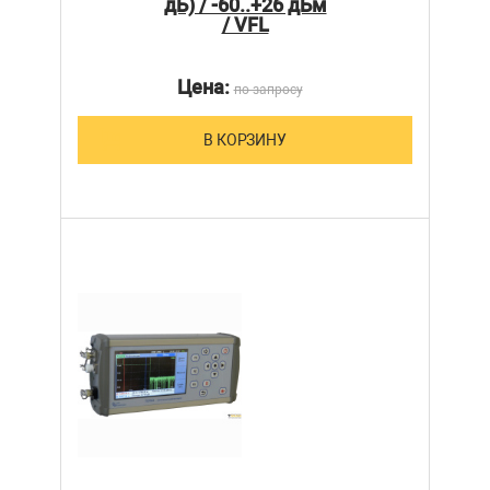
дБ) / -60..+26 дБм
/ VFL
Цена:
по запросу
В КОРЗИНУ