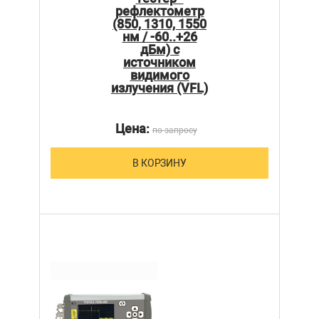
рефлектометр
(850, 1310, 1550
нм / -60..+26
дБм) с
источником
видимого
излучения (VFL)
Цена:
по запросу
В КОРЗИНУ