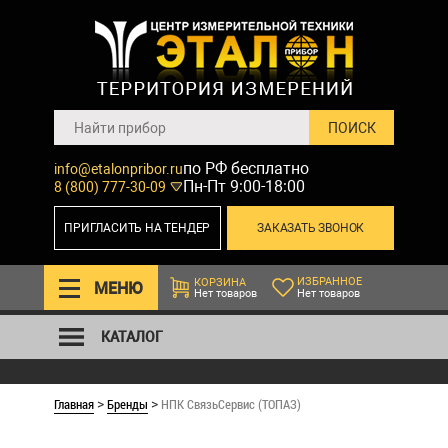
по РФ бесплатно
info@etalonpribor.ru
Пн-Пт 9:00-18:00
8 (800) 777-30-09
ПРИГЛАСИТЬ НА ТЕНДЕР
ЗАКАЗАТЬ ЗВОНОК
ИЗБРАННОЕ
КОРЗИНА
МЕНЮ
Нет товаров
Нет товаров
КАТАЛОГ
Главная
Бренды
НПК СвязьСервис (ТОПАЗ)
>
>