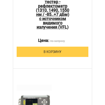
тестер -
рефлектометр
(1310, 1490, 1550
нм / -85..+7 дБм)
с источником
видимого
излучения (VFL)
Цена:
по запросу
В КОРЗИНУ