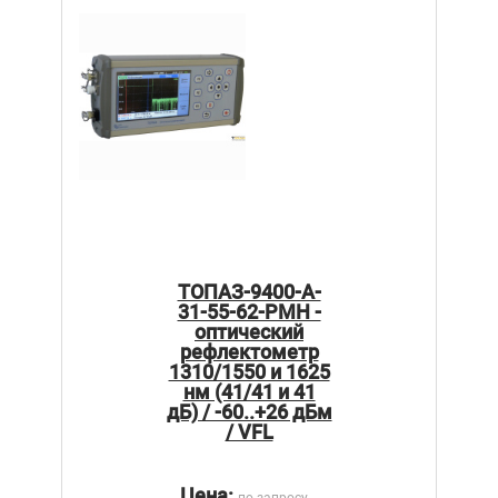
ТОПАЗ-9400-A-
31-55-62-PMH -
оптический
рефлектометр
1310/1550 и 1625
нм (41/41 и 41
дБ) / -60..+26 дБм
/ VFL
Цена:
по запросу