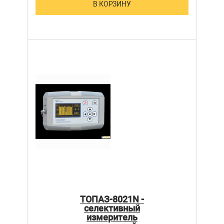
В КОРЗИНУ
ТОПАЗ-8021N -
селективный
измеритель