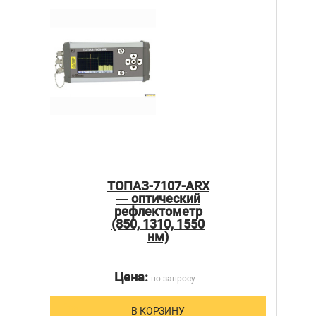
ТОПАЗ-7107-ARX
— оптический
рефлектометр
(850, 1310, 1550
нм)
Цена:
по запросу
В КОРЗИНУ