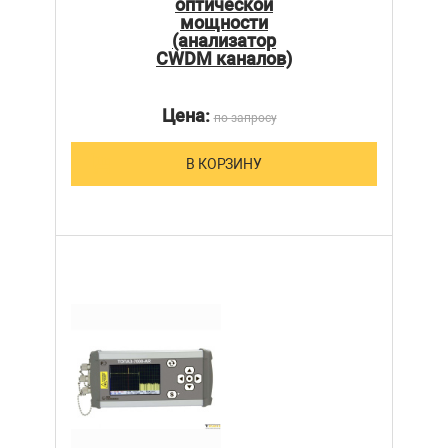
оптической
мощности
(анализатор
CWDM каналов)
Цена:
по запросу
В КОРЗИНУ