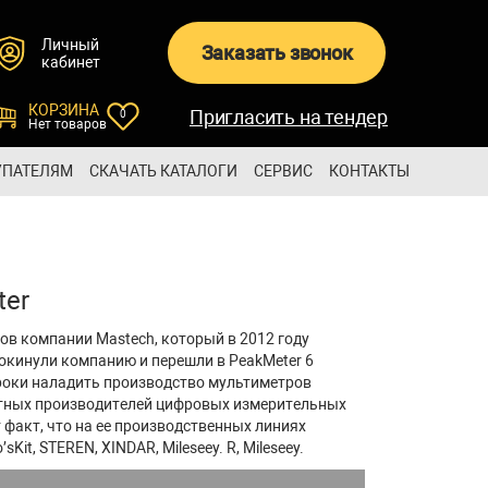
Личный
Заказать звонок
кабинет
КОРЗИНА
Пригласить на тендер
0
Нет товаров
УПАТЕЛЯМ
СКАЧАТЬ КАТАЛОГИ
СЕРВИС
КОНТАКТЫ
ter
ов компании Mastech, который в 2012 году
покинули компанию и перешли в PeakMeter 6
сроки наладить производство мультиметров
естных производителей цифровых измерительных
 факт, что на ее производственных линиях
it, STEREN, XINDAR, Mileseey. R, Mileseey.