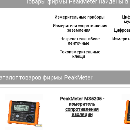
Товары фирмы PeakMeter найдены в 
Измерительные приборы
Циф
му
Измерители сопротивления
заземления
Цифров
Нагреватели гибкие
Измерит
ленточные
Токоизмерительные
клещи
аталог товаров фирмы PeakMeter
PeakMeter MS5205 -
измеритель
сопротивления
изоляции