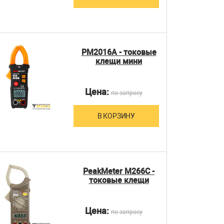
PM2016A - токовые
клещи мини
Цена:
по запросу
В КОРЗИНУ
PeakMeter M266C -
токовые клещи
Цена:
по запросу