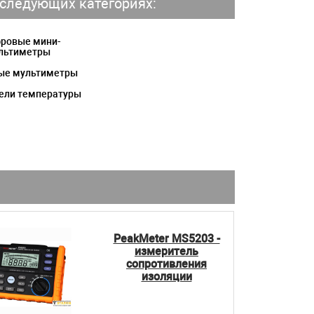
следующих категориях:
ровые мини-
льтиметры
ые мультиметры
ели температуры
PeakMeter MS5203 -
измеритель
сопротивления
изоляции