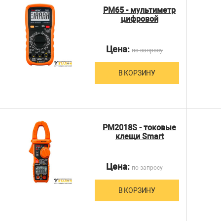
PM65 - мультиметр
цифровой
Цена:
по запросу
В КОРЗИНУ
PM2018S - токовые
клещи Smart
Цена:
по запросу
В КОРЗИНУ