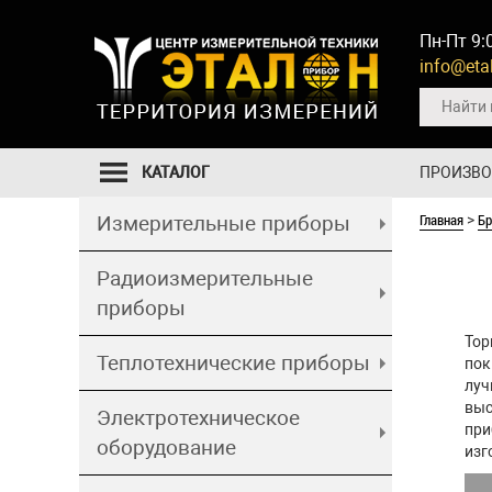
Пн-Пт 9:
info@etal
КАТАЛОГ
ПРОИЗВ
Главная
Б
Измерительные приборы
>
Радиоизмерительные
приборы
Тор
Теплотехнические приборы
пок
луч
выс
Электротехническое
при
оборудование
изг