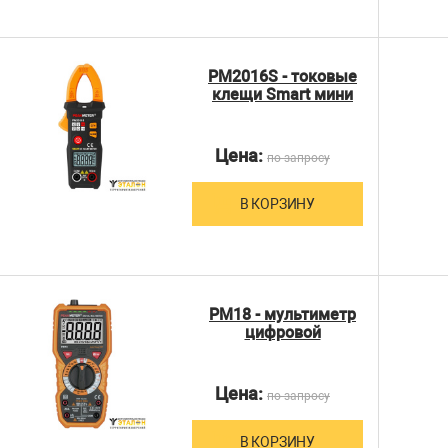
PM2016S - токовые
клещи Smart мини
Цена:
по запросу
В КОРЗИНУ
PM18 - мультиметр
цифровой
Цена:
по запросу
В КОРЗИНУ