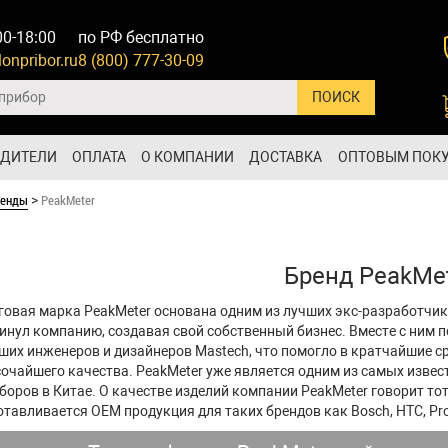
00-18:00
по РФ бесплатно
onpribor.ru
8 (800) 777-30-09
ОДИТЕЛИ
ОПЛАТА
О КОМПАНИИ
ДОСТАВКА
ОПТОВЫМ ПОК
ренды
PeakMeter
>
Бренд PeakMe
говая марка PeakMeter основана одним из лучших экс-разработчик
инул компанию, создавая свой собственный бизнес. Вместе с ним 
ших инженеров и дизайнеров Mastech, что помогло в кратчайшие 
очайшего качества. PeakMeter уже является одним из самых изв
боров в Китае. О качестве изделий компании PeakMeter говорит тот
отавливается OEM продукция для таких брендов как Bosch, HTC, Pro’sK