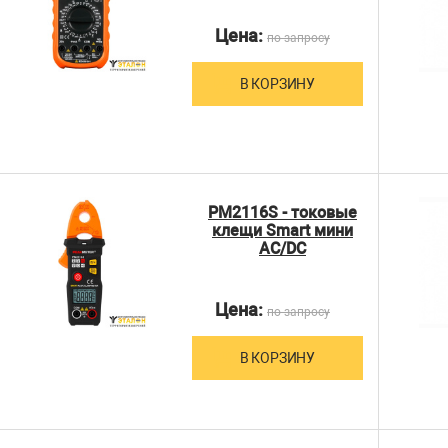
Цена:
по запросу
В КОРЗИНУ
PM2116S - токовые
клещи Smart мини
AC/DC
Цена:
по запросу
В КОРЗИНУ