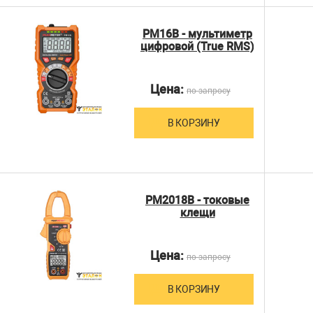
PM16B - мультиметр
цифровой (True RMS)
Цена:
по запросу
В КОРЗИНУ
PM2018B - токовые
клещи
Цена:
по запросу
В КОРЗИНУ