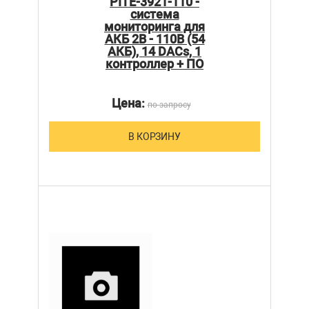
PITE-3921-110 -
система
мониторинга для
АКБ 2В - 110В (54
АКБ), 14 DACs, 1
контроллер + ПО
Цена:
по запросу
В КОРЗИНУ