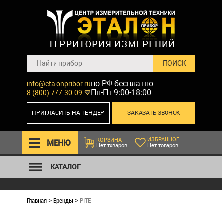
по РФ бесплатно
info@etalonpribor.ru
Пн-Пт 9:00-18:00
8 (800) 777-30-09
ПРИГЛАСИТЬ НА ТЕНДЕР
ЗАКАЗАТЬ ЗВОНОК
ИЗБРАННОЕ
КОРЗИНА
МЕНЮ
Нет товаров
Нет товаров
КАТАЛОГ
Главная
Бренды
PITE
>
>