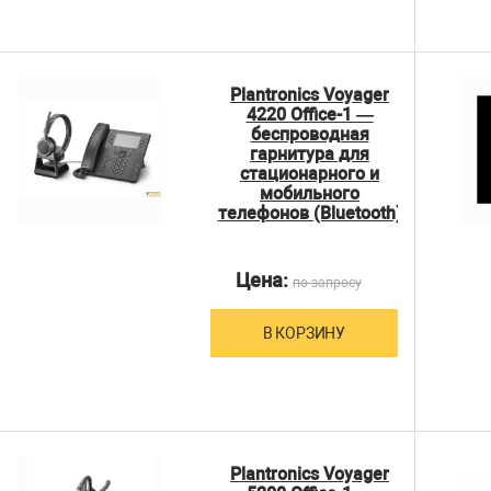
Plantronics Voyager
4220 Office-1 —
беспроводная
гарнитура для
стационарного и
мобильного
телефонов (Bluetooth)
Цена:
по запросу
В КОРЗИНУ
Plantronics Voyager