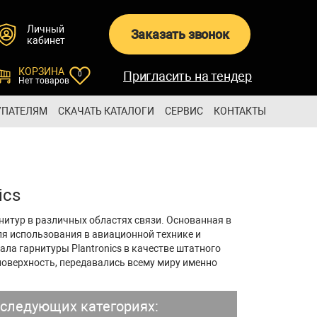
Личный
Заказать звонок
кабинет
КОРЗИНА
Пригласить на тендер
0
Нет товаров
УПАТЕЛЯМ
СКАЧАТЬ КАТАЛОГИ
СЕРВИС
КОНТАКТЫ
ics
рнитур в различных областях связи. Основанная в
ля использования в авиационной технике и
ла гарнитуры Plantronics в качестве штатного
поверхность, передавались всему миру именно
 следующих категориях: