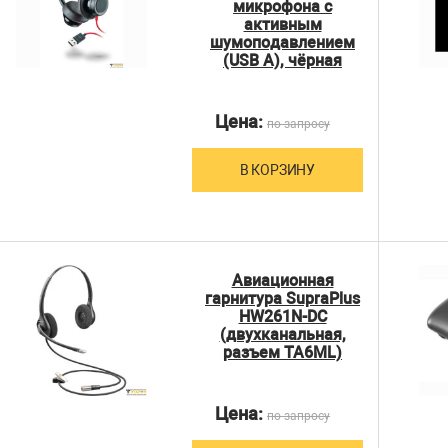
микрофона с
активным
шумоподавлением
(USB A), чёрная
Цена:
по запросу
В КОРЗИНУ
Авиационная
гарнитура SupraPlus
HW261N-DC
(двухканальная,
разъем TA6ML)
Цена:
по запросу