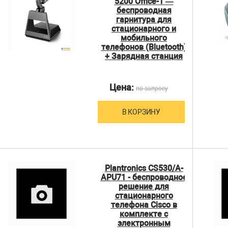
5200 Office-1 —
беспроводная
гарнитура для
стационарного и
мобильного
телефонов (Bluetooth)
+ Зарядная станция
Цена:
по запросу
В КОРЗИНУ
Plantronics CS530/A-
APU71 - беспроводное
решение для
стационарного
телефона Cisco в
комплекте с
электронным