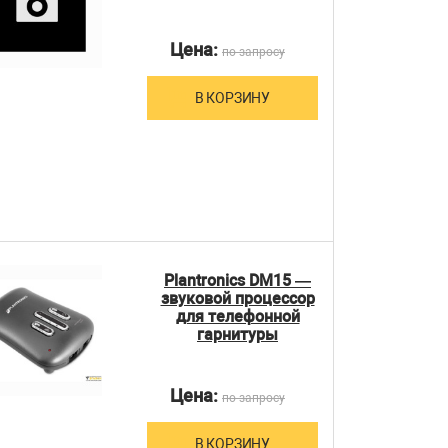
Цена:
по запросу
В КОРЗИНУ
Plantronics DM15 —
звуковой процессор
для телефонной
гарнитуры
Цена:
по запросу
В КОРЗИНУ