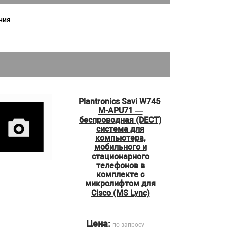
ния
Plantronics Savi W745-
M-APU71 —
беспроводная (DECT)
система для
компьютера,
мобильного и
стационарного
телефонов в
комплекте с
микролифтом для
Cisco (MS Lync)
Цена:
по запросу