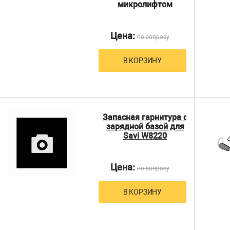
микролифтом
Цена:
по запросу
В КОРЗИНУ
Запасная гарнитура с
зарядной базой для
Savi W8220
Цена:
по запросу
В КОРЗИНУ