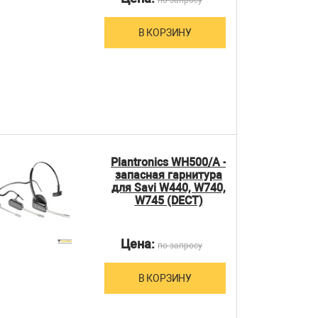
В КОРЗИНУ
Plantronics WH500/A -
запасная гарнитура
для Savi W440, W740,
W745 (DECT)
Цена:
по запросу
В КОРЗИНУ