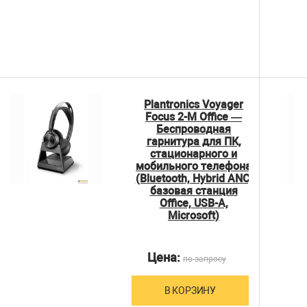
Plantronics Voyager
Focus 2-M Office —
Беспроводная
гарнитура для ПК,
стационарного и
мобильного телефона
(Bluetooth, Hybrid ANC,
базовая станция
Office, USB-A,
Microsoft)
Цена:
по запросу
В КОРЗИНУ