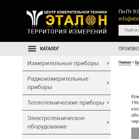
Пн-Пт 9:
info@etal
КАТАЛОГ
ПРОИЗВ
Главная
Б
Измерительные приборы
>
Радиоизмерительные
приборы
Ком
Теплотехнические приборы
196
кос
обо
Электротехническое
чер
оборудование