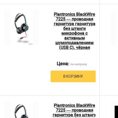
Plantronics BlackWire
7225 — проводная
гарнитура гарнитура
без штанги
микрофона с
активным
шумоподавлением
(USB C), чёрная
Цена:
по запросу
В КОРЗИНУ
Plantronics BlackWire
7225 — проводная
гарнитура без штанги