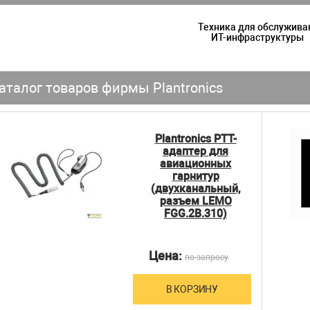
Техника для обслужива
ИТ-инфраструктуры
аталог товаров фирмы Plantronics
Plantronics PTT-
адаптер для
авиационных
гарнитур
(двухканальный,
разъем LEMO
FGG.2B.310)
Цена:
по запросу
В КОРЗИНУ