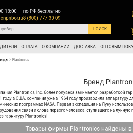
00-18:00
по РФ бесплатно
onpribor.ru
8 (800) 777-30-09
ОДИТЕЛИ
ОПЛАТА
О КОМПАНИИ
ДОСТАВКА
ОПТОВЫМ ПОК
ренды
Plantronics
>
Бренд Plantron
пания Plantronics, Inc. более полувека занимается разработкой га
1 году в США, компания уже в 1964 году производила аппаратуру д
мических программах NASA. Первая экспедиция на Луну использова
рудования связи и слова первого человека, ступившего на лунную 
ез гарнитуру Plantronics!
Товары фирмы Plantronics найдены в