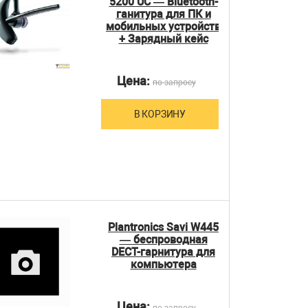
5200 UC — Bluetooth-
ганитура для ПК и
мобильных устройств
+ Зарядный кейс
Цена:
по запросу
В КОРЗИНУ
Plantronics Savi W445
— беспроводная
DECT-гарнитура для
компьютера
Цена:
по запросу