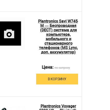
Plantronics Savi W745-
M — Беспроводная
(DECT) система для
компьютера,
мобильного и
стационарного
телефонов (MS Lync,
доп. аккумулятор)
Цена:
по запросу
В КОРЗИНУ
Plantronics Voyager