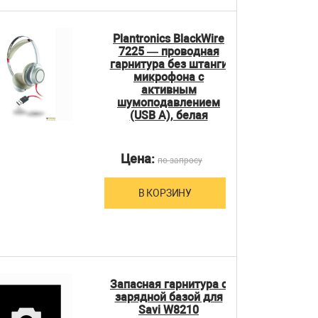
Plantronics BlackWire
7225 — проводная
гарнитура без штанги
микрофона с
активным
шумоподавлением
(USB A), белая
Цена:
по запросу
В КОРЗИНУ
Запасная гарнитура с
зарядной базой для
Savi W8210