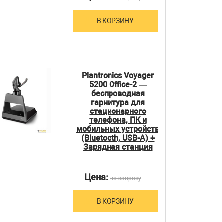
В КОРЗИНУ
Plantronics Voyager
5200 Office-2 —
беспроводная
гарнитура для
стационарного
телефона, ПК и
мобильных устройств
(Bluetooth, USB-A) +
Зарядная станция
Цена:
по запросу
В КОРЗИНУ