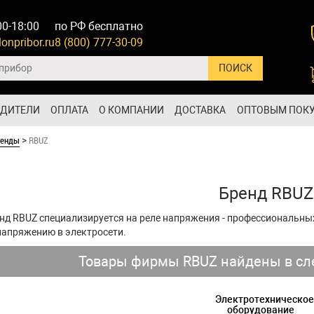
00-18:00
по РФ бесплатно
onpribor.ru
8 (800) 777-30-09
ОДИТЕЛИ
ОПЛАТА
О КОМПАНИИ
ДОСТАВКА
ОПТОВЫМ ПОК
ренды
RBUZ
>
Бренд RBUZ
нд RBUZ специализируется на реле напряжения - профессиональны
напряжению в электросети.
Товары фирмы RBUZ найдены в сл
Электротехническое
оборудование