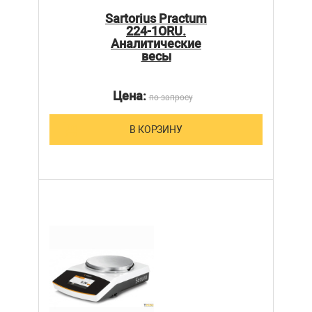
Sartorius Practum
224-1ORU.
Аналитические
весы
Цена:
по запросу
В КОРЗИНУ