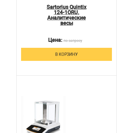
Sartorius Quintix
124-1ORU.
Аналитические
весы
Цена:
по запросу
В КОРЗИНУ