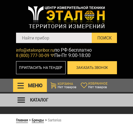
по РФ бесплатно
info@etalonpribor.ru
Пн-Пт 9:00-18:00
8 (800) 777-30-09
ПРИГЛАСИТЬ НА ТЕНДЕР
ЗАКАЗАТЬ ЗВОНОК
ИЗБРАННОЕ
КОРЗИНА
МЕНЮ
Нет товаров
Нет товаров
КАТАЛОГ
Главная
Бренды
Sartorius
>
>