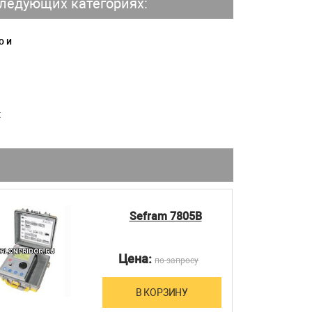
ледующих категориях:
о и
х
Sefram 7805B
Цена:
по запросу
В КОРЗИНУ