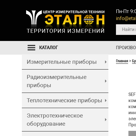
Пн-Пт 9:
info@etal
КАТАЛОГ
ПРОИЗВ
Главная
Б
Измерительные приборы
>
Радиоизмерительные
приборы
SEF
Теплотехнические приборы
ком
ком
инн
Электротехническое
эле
оборудование
Про