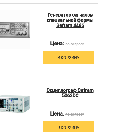
Генератор сигналов
специальной формы
Sefram 4466
Цена:
по запросу
В КОРЗИНУ
Осциллограф Sefram
5062DC
Цена:
по запросу
В КОРЗИНУ