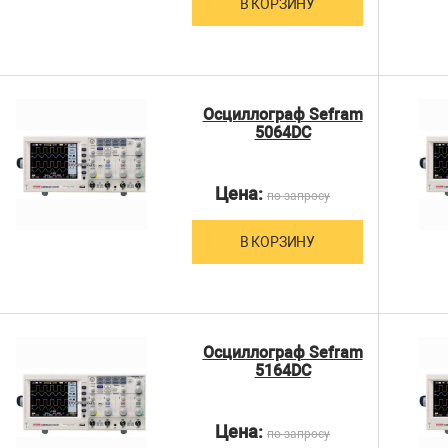
В КОРЗИНУ
Осциллограф Sefram
5064DC
Цена:
по запросу
В КОРЗИНУ
Осциллограф Sefram
5164DC
Цена:
по запросу