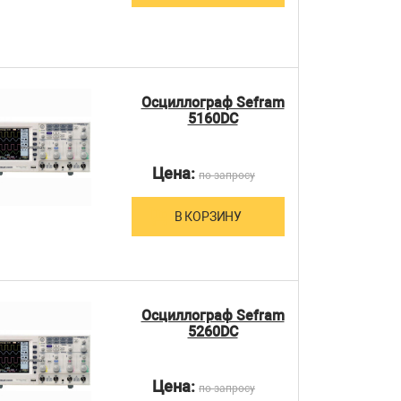
Осциллограф Sefram
5160DC
Цена:
по запросу
В КОРЗИНУ
Осциллограф Sefram
5260DC
Цена:
по запросу