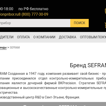
00-18:00
по РФ бесплатно
onpribor.ru
8 (800) 777-30-09
ОДИТЕЛИ
ОПЛАТА
О КОМПАНИИ
ДОСТАВКА
ОПТОВЫМ ПОК
ренды
SEFRAM
>
Бренд SEFR
RAM Созданная в 1947 году, компания развивает свой бизнес - п
пании присоединился отдел контрольно-измерительных прибо
пания является дочерней фирмой BKPrecision. Стратегия SEF
овационные и высококачественные контрольно-измерительные пр
ктричества.
изводственный центр R&D в Сент-Этьене, Франция.