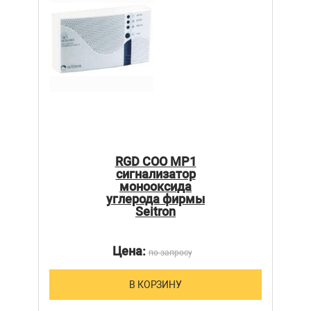
RGD COO MP1
cигнализатор
монооксида
углерода фирмы
Seitron
Цена:
по запросу
В КОРЗИНУ