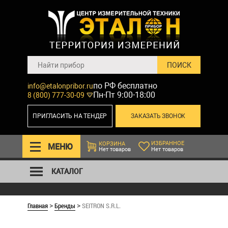
по РФ бесплатно
info@etalonpribor.ru
Пн-Пт 9:00-18:00
8 (800) 777-30-09
ПРИГЛАСИТЬ НА ТЕНДЕР
ЗАКАЗАТЬ ЗВОНОК
ИЗБРАННОЕ
КОРЗИНА
МЕНЮ
Нет товаров
Нет товаров
КАТАЛОГ
Главная
Бренды
SEITRON S.R.L.
>
>