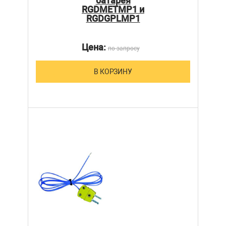
батарея
RGDMETMP1 и
RGDGPLMP1
Цена:
по запросу
В КОРЗИНУ