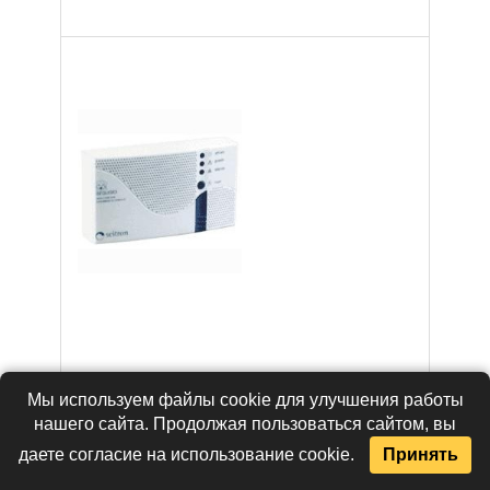
RGD MET MP1
Мы используем файлы cookie для улучшения работы
сигнализатор
природного газа
нашего сайта. Продолжая пользоваться сайтом, вы
фирмы Seitron
даете согласие на использование cookie.
Принять