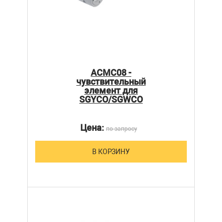
ACMC08 -
чувствительный
элемент для
SGYCO/SGWCO
Цена:
по запросу
В КОРЗИНУ