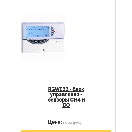
RGW032 - блок
управления -
сенсоры CH4 и
CO
Цена:
по запросу