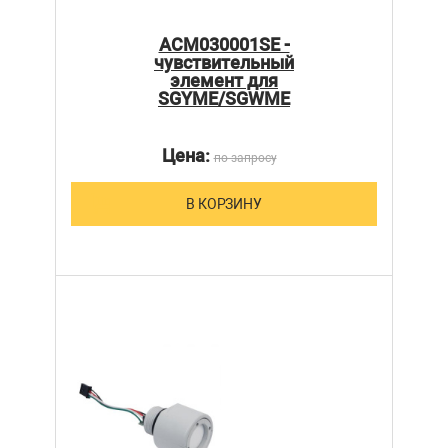
ACM030001SE -
чувствительный
элемент для
SGYME/SGWME
Цена:
по запросу
В КОРЗИНУ