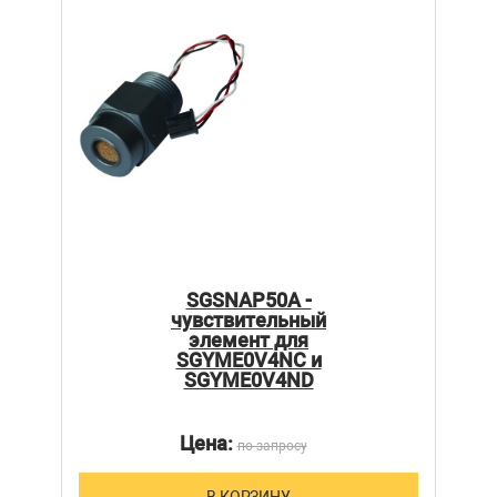
SGSNAP50A -
чувствительный
элемент для
SGYME0V4NC и
SGYME0V4ND
Цена:
по запросу