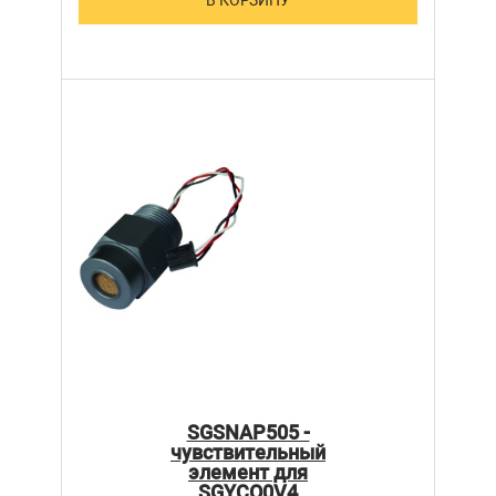
В КОРЗИНУ
SGSNAP505 -
чувствительный
элемент для
SGYCO0V4