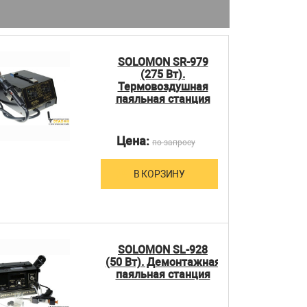
SOLOMON SR-979
(275 Вт).
Термовоздушная
паяльная станция
Цена:
по запросу
В КОРЗИНУ
SOLOMON SL-928
(50 Вт). Демонтажная
паяльная станция