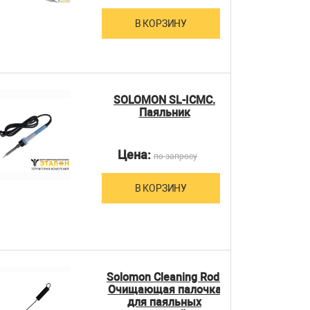
В КОРЗИНУ
SOLOMON SL-ICMC.
Паяльник
Цена:
по запросу
В КОРЗИНУ
Solomon Cleaning Rod.
Очищающая палочка
для паяльных