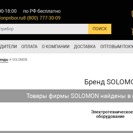
00-18:00
по РФ бесплатно
onpribor.ru
8 (800) 777-30-09
ОДИТЕЛИ
ОПЛАТА
О КОМПАНИИ
ДОСТАВКА
ОПТОВЫМ ПОК
ренды
SOLOMON
>
Бренд SOLOM
Товары фирмы SOLOMON найдены в с
Электротехническое
оборудование