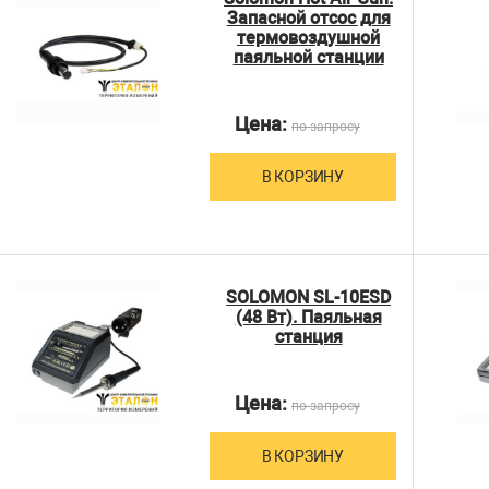
Запасной отсос для
термовоздушной
паяльной станции
Цена:
по запросу
В КОРЗИНУ
SOLOMON SL-10ESD
(48 Вт). Паяльная
станция
Цена:
по запросу
В КОРЗИНУ