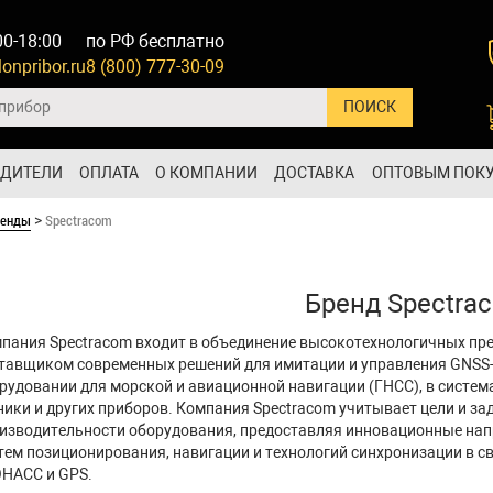
00-18:00
по РФ бесплатно
onpribor.ru
8 (800) 777-30-09
ОДИТЕЛИ
ОПЛАТА
О КОМПАНИИ
ДОСТАВКА
ОПТОВЫМ ПОК
ренды
Spectracom
>
Бренд Spectra
пания Spectracom входит в объединение высокотехнологичных пред
тавщиком современных решений для имитации и управления GNSS
рудовании для морской и авиационной навигации (ГНСС), в систе
ники и других приборов. Компания Spectracom учитывает цели и за
изводительности оборудования, предоставляя инновационные нап
тем позиционирования, навигации и технологий синхронизации в с
НАСС и GPS.