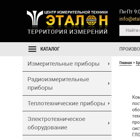
Пн-Пт 9:
info@etal
КАТАЛОГ
ПРОИЗВ
Главная
Б
Измерительные приборы
>
Радиоизмерительные
приборы
Ком
Теплотехнические приборы
пос
обо
тех
Электротехническое
про
оборудование
сис
ГЛО