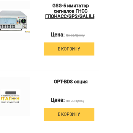
GSG-5 имитатор
сигналов ГНСС
ГЛОНАСС/GPS/GALILEO/SBAS
Цена:
по запросу
В КОРЗИНУ
OPT-BDS опция
Цена:
по запросу
В КОРЗИНУ