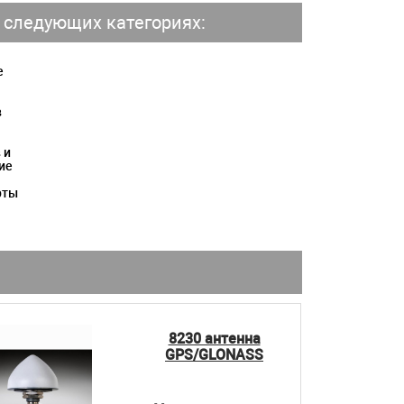
 следующих категориях:
е
в
 и
ие
рты
8230 антенна
GPS/GLONASS