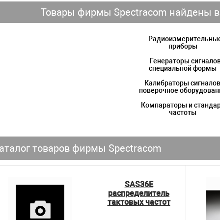
Товары фирмы Spectracom найдены в
Радиоизмерительны
приборы
Генераторы сигнало
специальной формы
Калибраторы сигналов
поверочное оборудован
Компараторы и станда
частоты
аталог товаров фирмы Spectracom
SAS36E
распределитель
тактовых частот