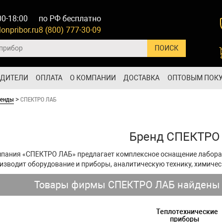
00-18:00
по РФ бесплатно
onpribor.ru
8 (800) 777-30-09
ОДИТЕЛИ
ОПЛАТА
О КОМПАНИИ
ДОСТАВКА
ОПТОВЫМ ПОК
ренды
СПЕКТРО ЛАБ
>
Бренд СПЕКТРО
пания «СПЕКТРО ЛАБ» предлагает комплексное оснащение лаборат
изводит оборудование и приборы, аналитическую технику, химичес
Товары фирмы СПЕКТРО ЛАБ найдены в
Теплотехнические
приборы