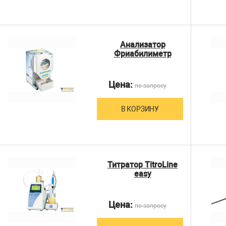
Анализатор
Фриабилиметр
Цена:
по запросу
В КОРЗИНУ
Титратор TitroLine
easy
Цена:
по запросу