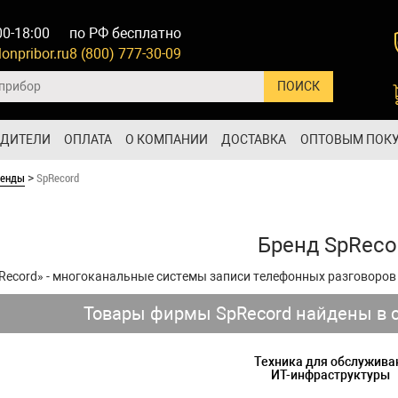
00-18:00
по РФ бесплатно
onpribor.ru
8 (800) 777-30-09
ОДИТЕЛИ
ОПЛАТА
О КОМПАНИИ
ДОСТАВКА
ОПТОВЫМ ПОК
ренды
SpRecord
>
Бренд SpReco
Record» - многоканальные системы записи телефонных разговоров
Товары фирмы SpRecord найдены в 
Техника для обслужива
ИТ-инфраструктуры