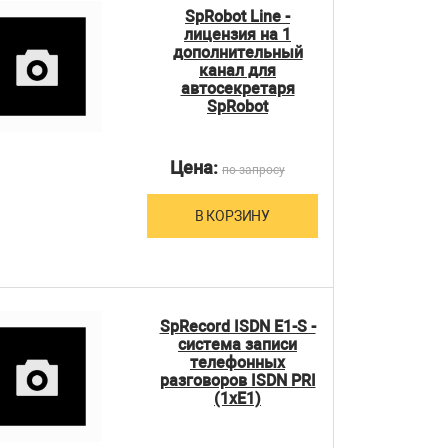
SpRobot Line -
лицензия на 1
дополнительный
канал для
автосекретаря
SpRobot
Цена:
по запросу
В КОРЗИНУ
SpRecord ISDN E1-S -
система записи
телефонных
разговоров ISDN PRI
(1xE1)