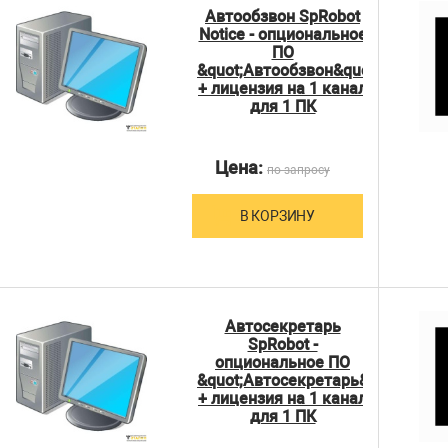
Автообзвон SpRobot
Notice - опциональное
ПО
&quot;Автообзвон&quot;
+ лицензия на 1 канал
для 1 ПК
Цена:
по запросу
В КОРЗИНУ
Автосекретарь
SpRobot -
опциональное ПО
&quot;Автосекретарь&quot;
+ лицензия на 1 канал
для 1 ПК