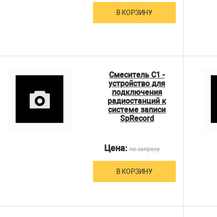
В КОРЗИНУ
Смеситель С1 -
устройство для
подключения
радиостанций к
системе записи
SpRecord
Цена:
по запросу
В КОРЗИНУ