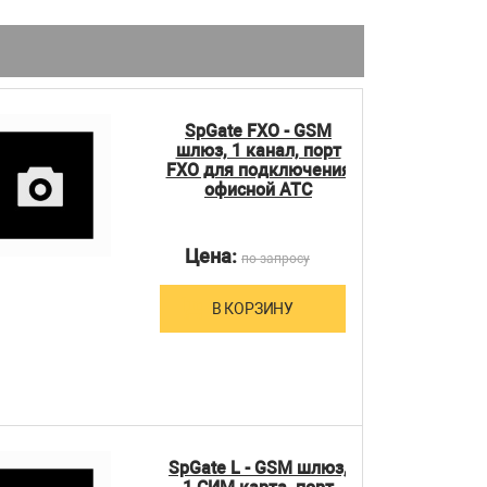
SpGate FXO - GSM
шлюз, 1 канал, порт
FXO для подключения
офисной АТС
Цена:
по запросу
В КОРЗИНУ
SpGate L - GSM шлюз,