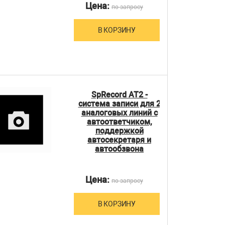
Цена:
по запросу
В КОРЗИНУ
SpRecord AT2 -
система записи для 2
аналоговых линий с
автоответчиком,
поддержкой
автосекретаря и
автообзвона
Цена:
по запросу
В КОРЗИНУ