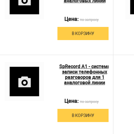
аналоговых линий
Цена:
по запросу
В КОРЗИНУ
SpRecord A1 - система
записи телефонных
разговоров для 1
аналоговой линии
Цена:
по запросу
В КОРЗИНУ