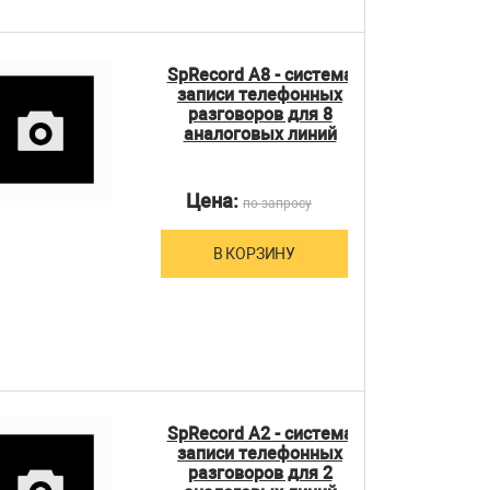
SpRecord A8 - система
записи телефонных
разговоров для 8
аналоговых линий
Цена:
по запросу
В КОРЗИНУ
SpRecord A2 - система
записи телефонных
разговоров для 2