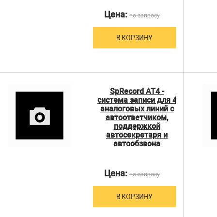
Цена:
по запросу
В КОРЗИНУ
SpRecord AT4 -
система записи для 4
аналоговых линий с
автоответчиком,
поддержкой
автосекретаря и
автообзвона
Цена:
по запросу
В КОРЗИНУ