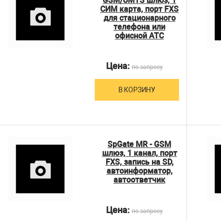
GSM/UMTS шлюз, 1
СИМ карта, порт FXS
для стационарного
телефона или
офисной АТС
Цена:
по запросу
В КОРЗИНУ
SpGate MR - GSM
шлюз, 1 канал, порт
FXS, запись на SD,
автоинформатор,
автоответчик
Цена:
по запросу