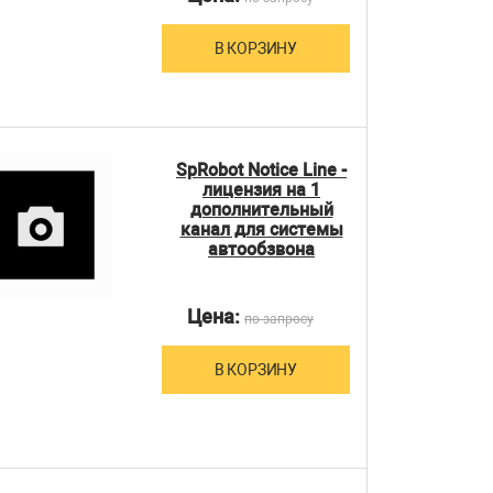
В КОРЗИНУ
SpRobot Notice Line -
лицензия на 1
дополнительный
канал для системы
автообзвона
Цена:
по запросу
В КОРЗИНУ