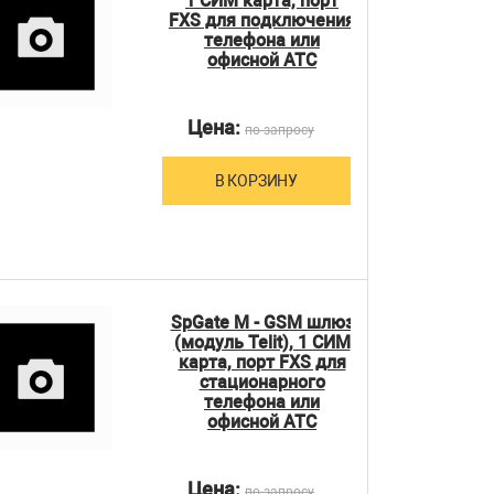
1 СИМ карта, порт
FXS для подключения
телефона или
офисной АТС
Цена:
по запросу
В КОРЗИНУ
SpGate M - GSM шлюз
(модуль Telit), 1 СИМ
карта, порт FXS для
стационарного
телефона или
офисной АТС
Цена:
по запросу