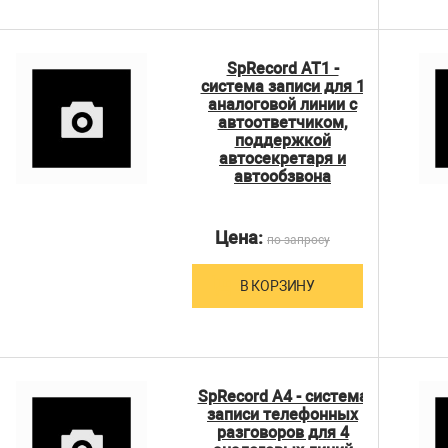
SpRecord AT1 -
система записи для 1
аналоговой линии с
автоответчиком,
поддержкой
автосекретаря и
автообзвона
Цена:
по запросу
В КОРЗИНУ
SpRecord A4 - система
записи телефонных
разговоров для 4