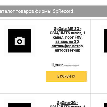
аталог товаров фирмы SpRecord
SpGate MR 3G -
GSM/UMTS шлюз, 1
канал, порт FXS,
запись на SD,
автоинформатор,
автоответчик
Цена:
по запросу
В КОРЗИНУ
SpGate-3G -