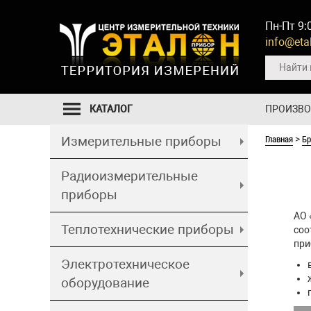
Пн-Пт 9:
info@etal
КАТАЛОГ
ПРОИЗВ
Главная
Б
Измерительные приборы
>
Радиоизмерительные
приборы
АО 
Теплотехнические приборы
соо
при
Электротехническое
оборудование