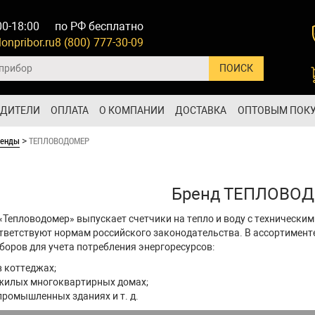
00-18:00
по РФ бесплатно
onpribor.ru
8 (800) 777-30-09
ОДИТЕЛИ
ОПЛАТА
О КОМПАНИИ
ДОСТАВКА
ОПТОВЫМ ПОК
ренды
ТЕПЛОВОДОМЕР
>
Бренд ТЕПЛОВО
«Тепловодомер» выпускает счетчики на тепло и воду с технически
тветствуют нормам российского законодательства. В ассортимент
боров для учета потребления энергоресурсов:
в коттеджах;
жилых многоквартирных домах;
промышленных зданиях и т. д.