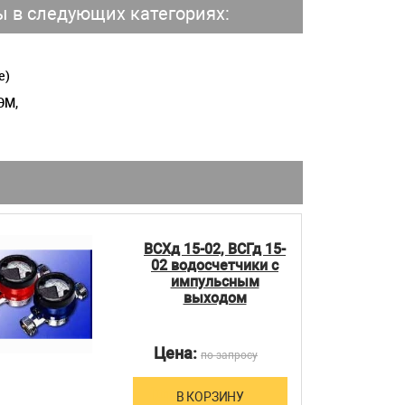
в следующих категориях:
е)
ЭМ,
ВСХд 15-02, ВСГд 15-
02 водосчетчики с
импульсным
выходом
Цена:
по запросу
В КОРЗИНУ