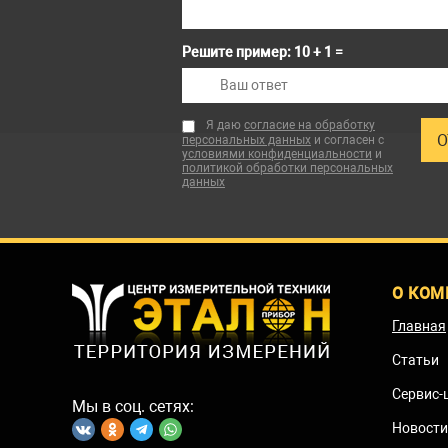
Решите пример: 10 + 1 =
Я даю
согласие на обработку
персональных данных
и согласен с
условиями конфиденциальности
и
политикой обработки персональных
данных
О КОМ
Главная
Статьи
Сервис-
Мы в соц. сетях:
Новости