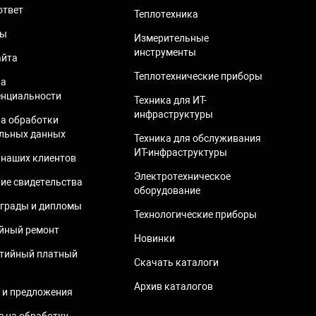
ответ
Теплотехника
ты
Измерительные
инструменты
айта
Теплотехнические приборы
ка
нциальности
Техника для ИТ-
инфраструктуры
а обработки
льных данных
Техника для обслуживания
ИТ-инфраструктуры
наших клиентов
Электротехническое
ие свидетельства
оборудование
грады и дипломы
Технологические приборы
йный ремонт
Новинки
тийный платный
Скачать каталоги
Архив каталогов
и предложения
е на обработку